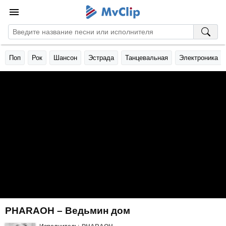
Поп
Рок
Шансон
Эстрада
Танцевальная
Электроника
PHARAOH – Ведьмин дом