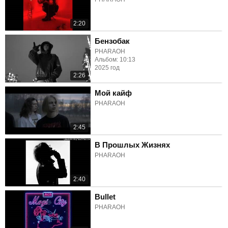
2:20
Бензобак
PHARAOH
Альбом: 10:13
2025 год
2:26
Мой кайф
PHARAOH
2:45
В Прошлых Жизнях
PHARAOH
2:40
Bullet
PHARAOH