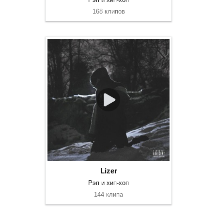
168 клипов
Lizer
Рэп и хип-хоп
144 клипа