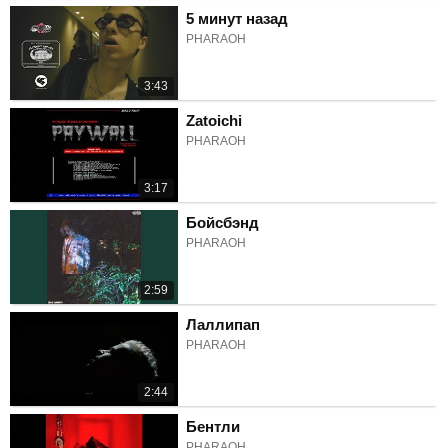
5 минут назад
PHARAOH
3:43
Zatoichi
PHARAOH
3:17
Бойсбэнд
PHARAOH
2:59
Лаллипап
PHARAOH
2:44
Бентли
PHARAOH