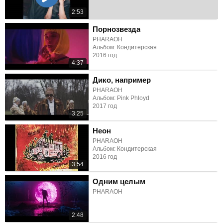
2:53
Порнозвезда
PHARAOH
Альбом: Кондитерская
2016 год
4:37
Дико, например
PHARAOH
Альбом: Pink Phloyd
2017 год
3:25
Неон
PHARAOH
Альбом: Кондитерская
2016 год
3:54
Одним целым
PHARAOH
2:48