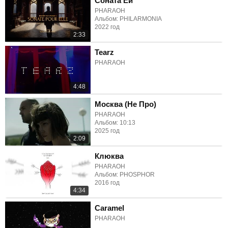
Соната Ей
PHARAOH
Альбом: PHILARMONIA
2022 год
2:33
Tearz
PHARAOH
4:48
Москва (Не Про)
PHARAOH
Альбом: 10:13
2025 год
2:09
Клюква
PHARAOH
Альбом: PHOSPHOR
2016 год
4:34
Caramel
PHARAOH