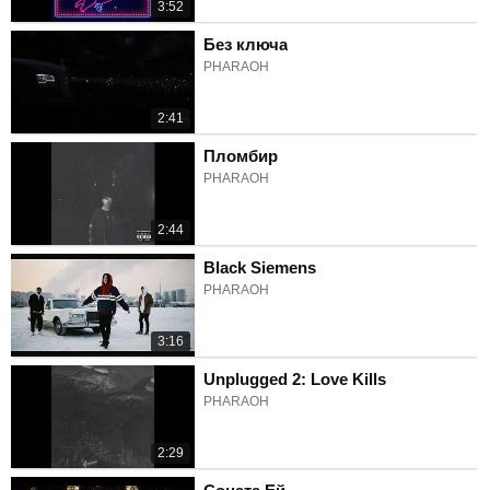
3:52
Без ключа
PHARAOH
2:41
Пломбир
PHARAOH
2:44
Black Siemens
PHARAOH
3:16
Unplugged 2: Love Kills
PHARAOH
2:29