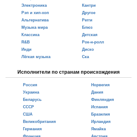
Электроника
Кантри
Рэп и хип-хоп
Другое
Альтернатива
Регги
Музыка мира
Блюз
Классика
Детская
R&B
Рок-н-ролл
Инди
Диско
Лёгкая музыка
Ска
Исполнители по странам происхождения
Россия
Норвегия
Украина
Дания
Беларусь
Финляндия
СССР
Испания
США
Бразилия
Великобритания
Ирландия
Германия
Ямайка
Франция
Австрия