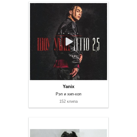
Yanix
Рэп и хип-хоп
152 клипа