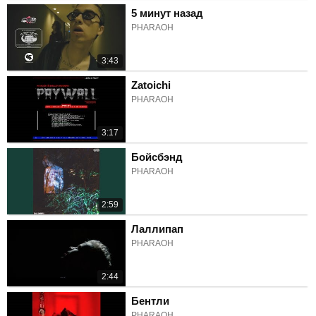
5 минут назад
PHARAOH
3:43
Zatoichi
PHARAOH
3:17
Бойсбэнд
PHARAOH
2:59
Лаллипап
PHARAOH
2:44
Бентли
PHARAOH