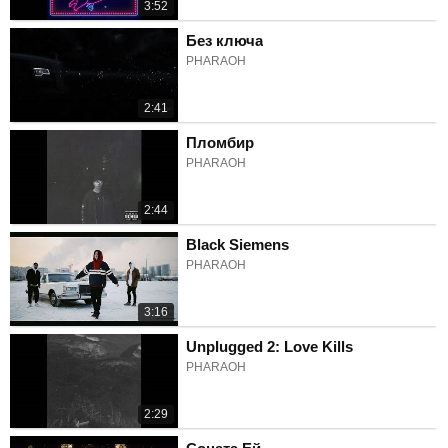
3:52
Без ключа
PHARAOH
2:41
Пломбир
PHARAOH
2:44
Black Siemens
PHARAOH
3:16
Unplugged 2: Love Kills
PHARAOH
2:29