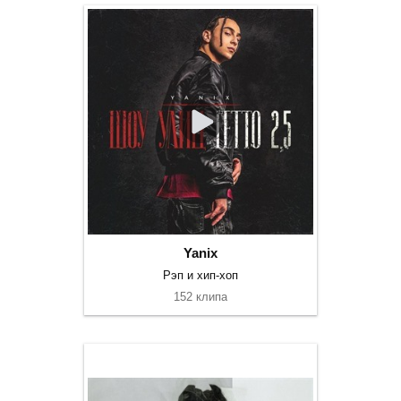
Yanix
Рэп и хип-хоп
152 клипа