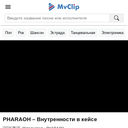
Поп
Рок
Шансон
Эстрада
Танцевальная
Электроника
PHARAOH – Внутренности в кейсе