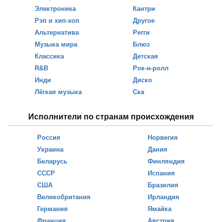
Электроника
Кантри
Рэп и хип-хоп
Другое
Альтернатива
Регги
Музыка мира
Блюз
Классика
Детская
R&B
Рок-н-ролл
Инди
Диско
Лёгкая музыка
Ска
Исполнители по странам происхождения
Россия
Норвегия
Украина
Дания
Беларусь
Финляндия
СССР
Испания
США
Бразилия
Великобритания
Ирландия
Германия
Ямайка
Франция
Австрия