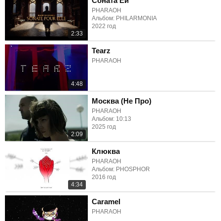
Соната Ей
PHARAOH
Альбом: PHILARMONIA
2022 год
2:33
Tearz
PHARAOH
4:48
Москва (Не Про)
PHARAOH
Альбом: 10:13
2025 год
2:09
Клюква
PHARAOH
Альбом: PHOSPHOR
2016 год
4:34
Caramel
PHARAOH