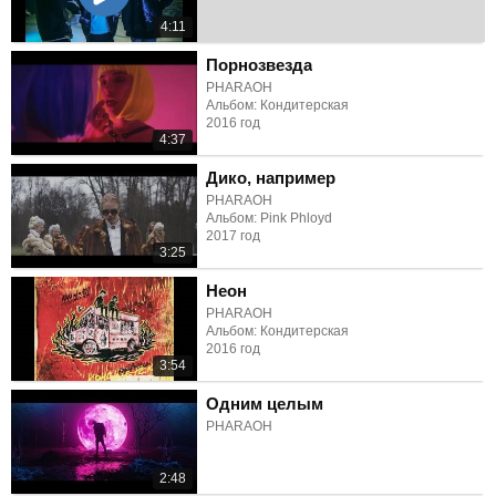
4:11
Порнозвезда
PHARAOH
Альбом: Кондитерская
2016 год
4:37
Дико, например
PHARAOH
Альбом: Pink Phloyd
2017 год
3:25
Неон
PHARAOH
Альбом: Кондитерская
2016 год
3:54
Одним целым
PHARAOH
2:48