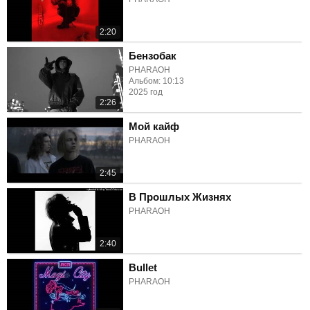
2:20
Бензобак
PHARAOH
Альбом: 10:13
2025 год
2:26
Мой кайф
PHARAOH
2:45
В Прошлых Жизнях
PHARAOH
2:40
Bullet
PHARAOH