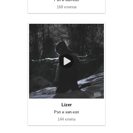
168 клипов
Lizer
Рэп и хип-хоп
144 клипа