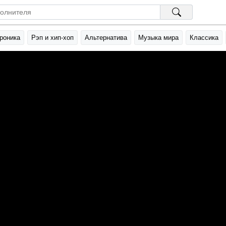
роника
Рэп и хип-хоп
Альтернатива
Музыка мира
Классика