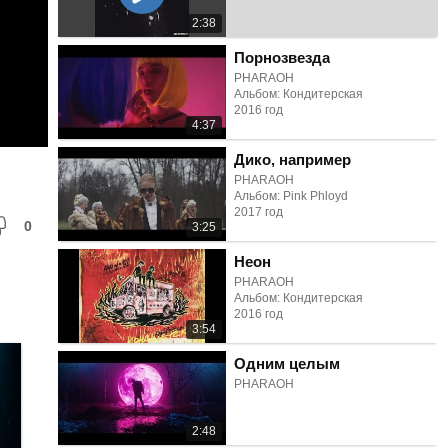
2:38
Порнозвезда
PHARAOH
Альбом: Кондитерская
2016 год
4:37
Дико, например
PHARAOH
Альбом: Pink Phloyd
2017 год
0
3:25
Неон
PHARAOH
Альбом: Кондитерская
2016 год
3:54
Одним целым
PHARAOH
2:48