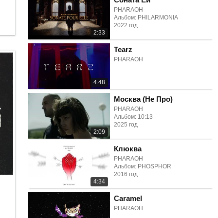
PHARAOH
Альбом: PHILARMONIA
2022 год
2:33
Tearz
PHARAOH
4:48
Москва (Не Про)
PHARAOH
Альбом: 10:13
2025 год
2:09
Клюква
PHARAOH
Альбом: PHOSPHOR
2016 год
4:34
Caramel
PHARAOH