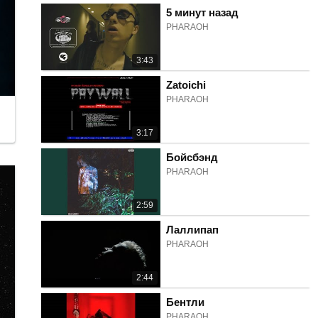
5 минут назад
PHARAOH
3:43
Zatoichi
PHARAOH
3:17
Бойсбэнд
PHARAOH
2:59
Лаллипап
PHARAOH
2:44
Бентли
PHARAOH