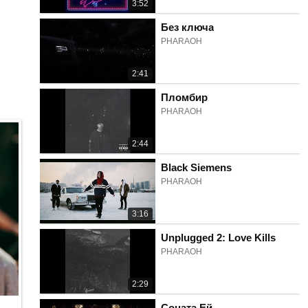
3:52
Без ключа
PHARAOH
2:41
Пломбир
PHARAOH
2:44
Black Siemens
PHARAOH
3:16
Unplugged 2: Love Kills
PHARAOH
2:29
Соната Ей