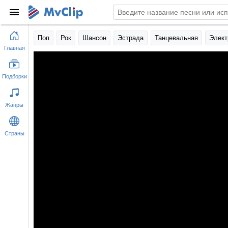
Поп
Рок
Шансон
Эстрада
Танцевальная
Элект
Главная
Подборки
Жанры
Страны