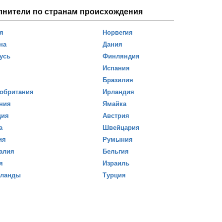
лнители по странам происхождения
я
Норвегия
на
Дания
усь
Финляндия
Испания
Бразилия
обритания
Ирландия
ния
Ямайка
ция
Австрия
а
Швейцария
ия
Румыния
алия
Бельгия
я
Израиль
рланды
Турция