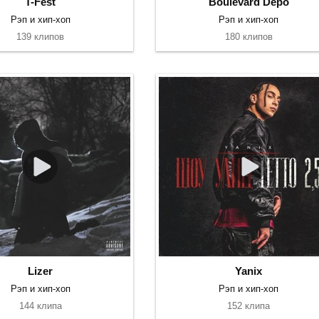
T-Fest
Boulevard Depo
Рэп и хип-хоп
Рэп и хип-хоп
139 клипов
180 клипов
Lizer
Yanix
Рэп и хип-хоп
Рэп и хип-хоп
144 клипа
152 клипа