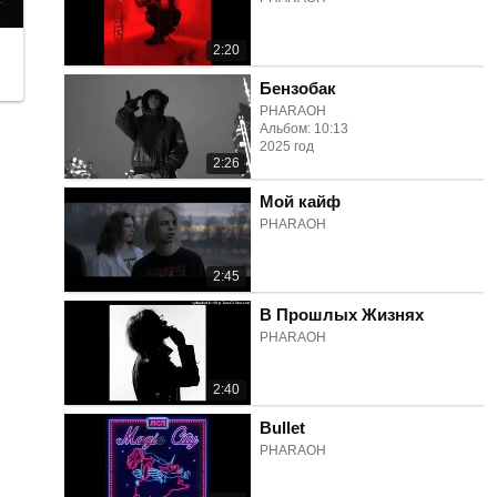
2:20
Бензобак
PHARAOH
Альбом: 10:13
2025 год
2:26
Мой кайф
PHARAOH
2:45
В Прошлых Жизнях
PHARAOH
2:40
Bullet
PHARAOH