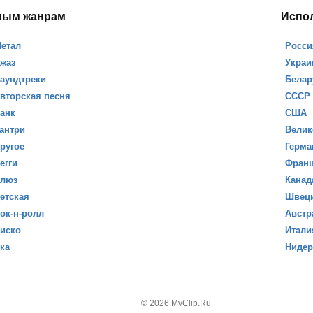
ным жанрам
Испо
етал
Росси
жаз
Украи
аундтреки
Белар
вторская песня
СССР
анк
США
антри
Велик
ругое
Герма
егги
Фран
люз
Канад
етская
Швец
ок-н-ролл
Австр
иско
Итали
ка
Ниде
© 2026 MvClip.Ru