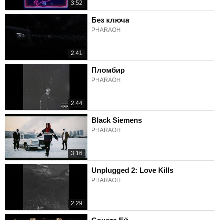
3:52
Без ключа
PHARAOH
2:41
Пломбир
PHARAOH
2:44
Black Siemens
PHARAOH
3:16
Unplugged 2: Love Kills
PHARAOH
2:29