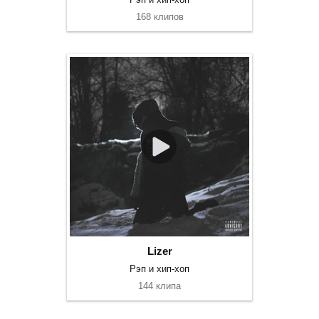
168 клипов
Lizer
Рэп и хип-хоп
144 клипа