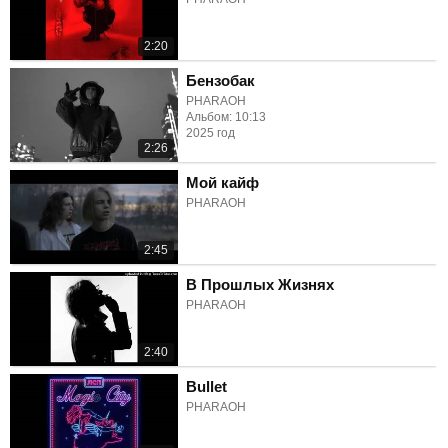
2:20
Бензобак
PHARAOH
Альбом: 10:13
2025 год
2:26
Мой кайф
PHARAOH
2:45
В Прошлых Жизнях
PHARAOH
2:40
Bullet
PHARAOH