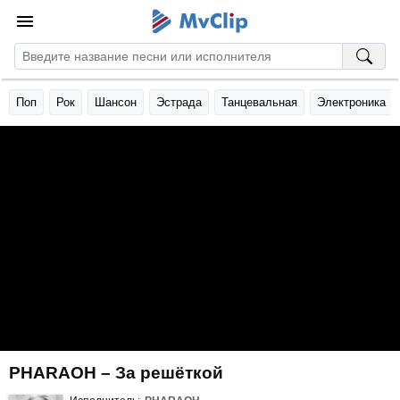
Поп
Рок
Шансон
Эстрада
Танцевальная
Электроника
PHARAOH – За решёткой