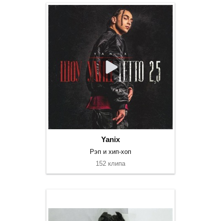
Yanix
Рэп и хип-хоп
152 клипа