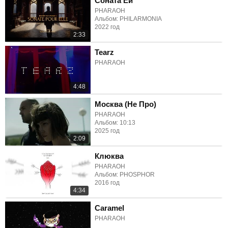
Соната Ей
PHARAOH
Альбом: PHILARMONIA
2022 год
2:33
Tearz
PHARAOH
4:48
Москва (Не Про)
PHARAOH
Альбом: 10:13
2025 год
2:09
Клюква
PHARAOH
Альбом: PHOSPHOR
2016 год
4:34
Caramel
PHARAOH