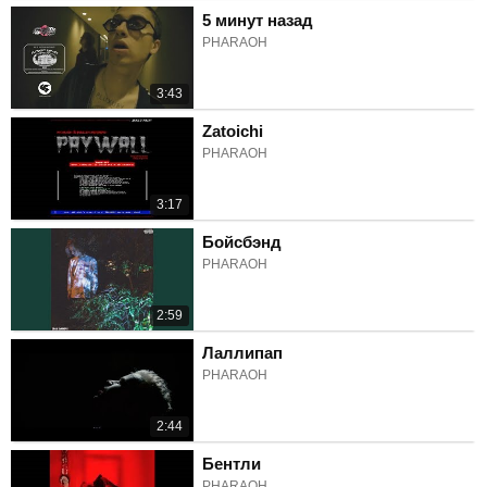
5 минут назад
PHARAOH
3:43
Zatoichi
PHARAOH
3:17
Бойсбэнд
PHARAOH
2:59
Лаллипап
PHARAOH
2:44
Бентли
PHARAOH