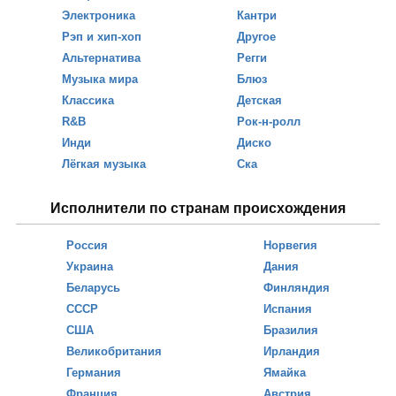
Электроника
Кантри
Рэп и хип-хоп
Другое
Альтернатива
Регги
Музыка мира
Блюз
Классика
Детская
R&B
Рок-н-ролл
Инди
Диско
Лёгкая музыка
Ска
Исполнители по странам происхождения
Россия
Норвегия
Украина
Дания
Беларусь
Финляндия
СССР
Испания
США
Бразилия
Великобритания
Ирландия
Германия
Ямайка
Франция
Австрия