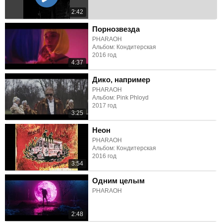
2:42
Порнозвезда
PHARAOH
Альбом: Кондитерская
2016 год
4:37
Дико, например
PHARAOH
Альбом: Pink Phloyd
2017 год
3:25
Неон
PHARAOH
Альбом: Кондитерская
2016 год
3:54
Одним целым
PHARAOH
2:48