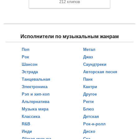
212 клипов
Исполнители по музыкальным жанрам
Поп
Метал
Рок
Джаз
Шансон
Саундтреки
Эстрада
Авторская песня
Танцевальная
Панк
Электроника
Кантри
Рэп и хип-хоп
Другое
Альтернатива
Регги
Музыка мира
Блюз
Классика
Детская
R&B
Рок-н-ролл
Инди
Диско
Лёгкая музыка
Ска