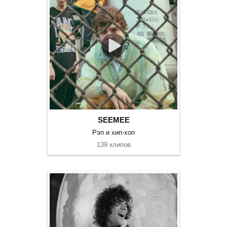
SEEMEE
Рэп и хип-хоп
139 клипов