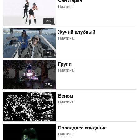
Сан Ларан
Платина
3:26
Жучий клубный
Платина
1:50
Групи
Платина
2:54
Веном
Платина
2:57
Последнее свидание
Платина