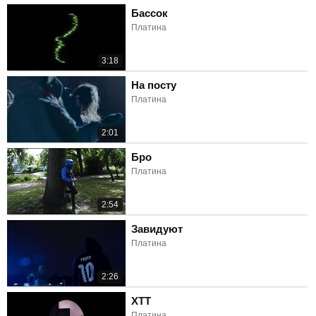
Бассок
Платина
3:18
На посту
Платина
2:01
Бро
Платина
2:54
Завидуют
Платина
2:26
ХТТ
Платина