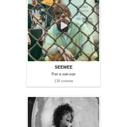
SEEMEE
Рэп и хип-хоп
139 клипов