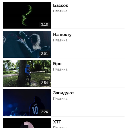
Бассок
Платина
3:18
На посту
Платина
2:01
Бро
Платина
2:54
Завидуют
Платина
2:26
ХТТ
Платина