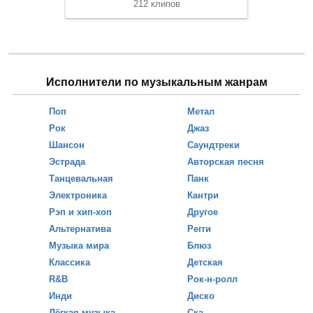
212 клипов
Исполнители по музыкальным жанрам
Поп
Метал
Рок
Джаз
Шансон
Саундтреки
Эстрада
Авторская песня
Танцевальная
Панк
Электроника
Кантри
Рэп и хип-хоп
Другое
Альтернатива
Регги
Музыка мира
Блюз
Классика
Детская
R&B
Рок-н-ролл
Инди
Диско
Лёгкая музыка
Ска