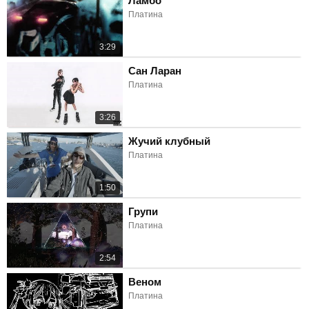
Ламбо
Платина
3:29
Сан Ларан
Платина
3:26
Жучий клубный
Платина
1:50
Групи
Платина
2:54
Веном
Платина