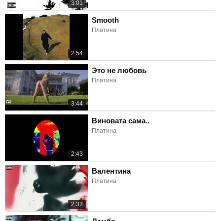
3:01
Smooth
Платина
2:54
Это не любовь
Платина
3:44
Виновата сама..
Платина
2:43
Валентина
Платина
2:32