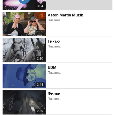
3:04
Aston Martin Muzik
Платина
1:55
Гикаю
Платина
2:10
EDM
Платина
2:44
Филки
Платина
2:39