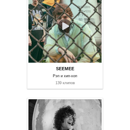
SEEMEE
Рэп и хип-хоп
139 клипов