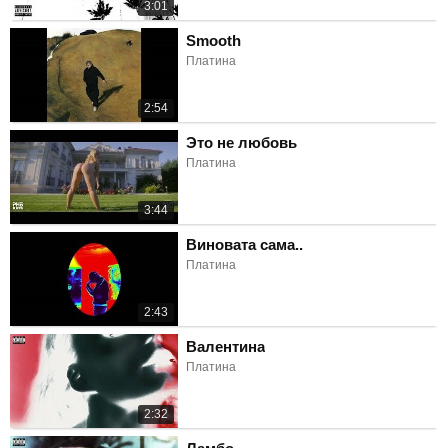
3:01
Smooth
Платина
2:54
Это не любовь
Платина
3:44
Виновата сама..
Платина
2:43
Валентина
Платина
2:32