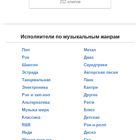
212 клипов
Исполнители по музыкальным жанрам
Поп
Метал
Рок
Джаз
Шансон
Саундтреки
Эстрада
Авторская песня
Танцевальная
Панк
Электроника
Кантри
Рэп и хип-хоп
Другое
Альтернатива
Регги
Музыка мира
Блюз
Классика
Детская
R&B
Рок-н-ролл
Инди
Диско
Лёгкая музыка
Ска