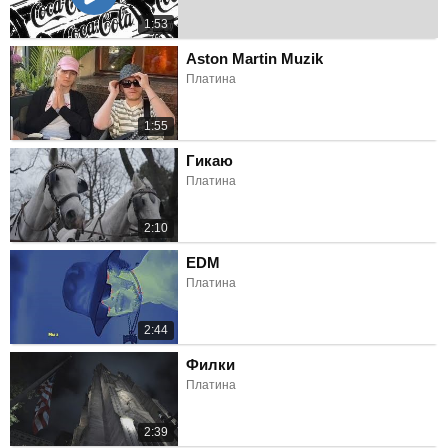
1:53
Aston Martin Muzik
Платина
1:55
Гикаю
Платина
2:10
EDM
Платина
2:44
Филки
Платина
2:39