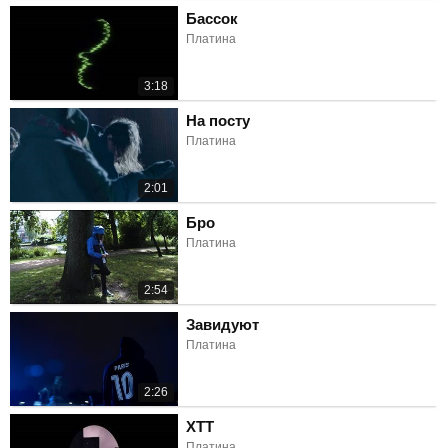
Бассок
Платина
3:18
На посту
Платина
2:01
Бро
Платина
2:54
Завидуют
Платина
2:26
ХТТ
Платина