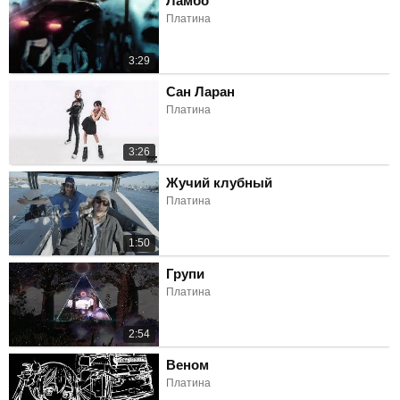
Ламбо
Платина
3:29
Сан Ларан
Платина
3:26
Жучий клубный
Платина
1:50
Групи
Платина
2:54
Веном
Платина