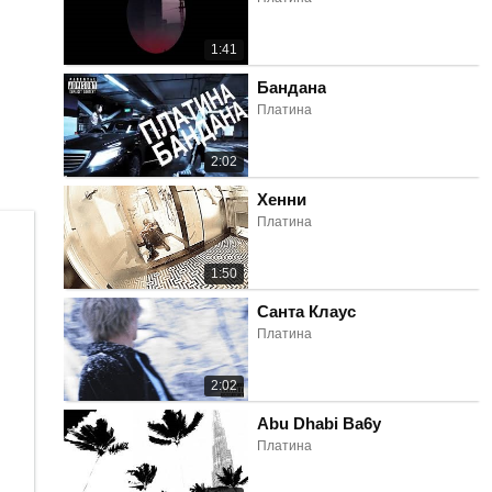
1:41
Бандана
Платина
2:02
Хенни
Платина
1:50
Санта Клаус
Платина
2:02
Abu Dhabi Ba6y
Платина