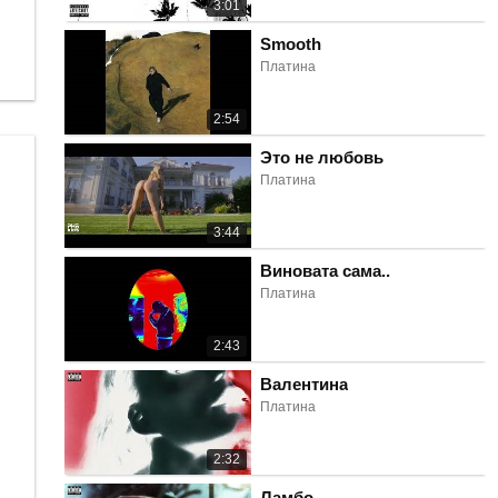
3:01
Smooth
Платина
2:54
Это не любовь
Платина
3:44
Виновата сама..
Платина
2:43
Валентина
Платина
2:32
Ламбо