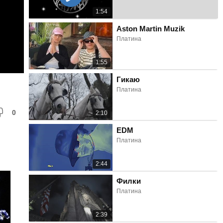
1:54
Aston Martin Muzik
Платина
1:55
Гикаю
Платина
0
2:10
EDM
Платина
2:44
Филки
Платина
2:39