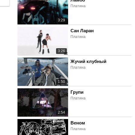
Платина
3:29
Сан Ларан
Платина
3:26
Жучий клубный
Платина
1:50
Групи
Платина
2:54
Веном
Платина