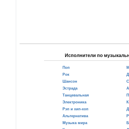
Исполнители по музыкаль
Поп
М
Рок
Д
Шансон
С
Эстрада
А
Танцевальная
П
Электроника
К
Рэп и хип-хоп
Д
Альтернатива
Р
Музыка мира
Б