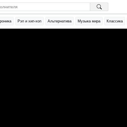
роника
Рэп и хип-хоп
Альтернатива
Музыка мира
Классика