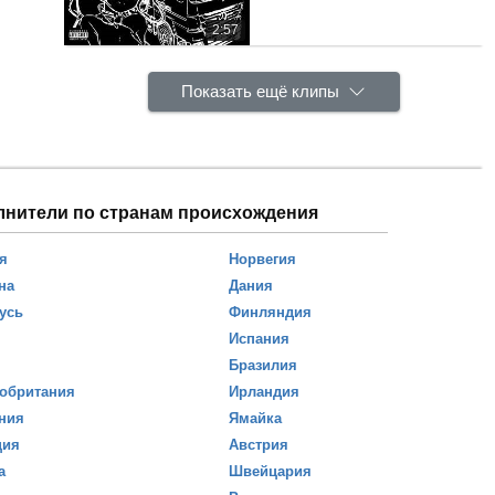
2:57
Показать ещё клипы
лнители по странам происхождения
я
Норвегия
на
Дания
усь
Финляндия
Испания
Бразилия
обритания
Ирландия
ния
Ямайка
ция
Австрия
а
Швейцария