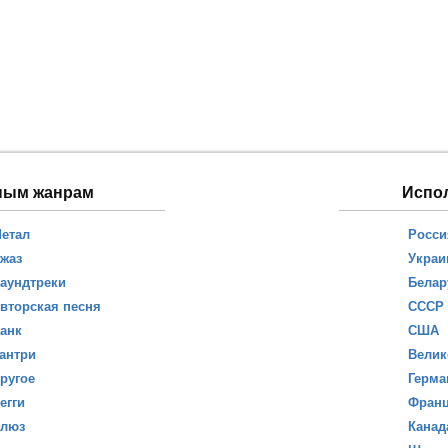
ным жанрам
Испо
етал
Росси
жаз
Украи
аундтреки
Белар
вторская песня
СССР
анк
США
антри
Велик
ругое
Герма
егги
Фран
люз
Канад