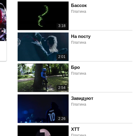
Бассок
Платина
3:18
На посту
Платина
2:01
Бро
Платина
2:54
Завидуют
Платина
2:26
ХТТ
Платина