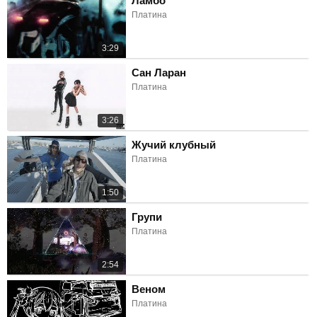
Ламбо
Платина
3:29
Сан Ларан
Платина
3:26
Жучий клубный
Платина
1:50
Групи
Платина
2:54
Веном
Платина