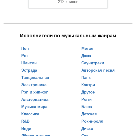
212 клипов
Исполнители по музыкальным жанрам
Поп
Метал
Рок
Джаз
Шансон
Саундтреки
Эстрада
Авторская песня
Танцевальная
Панк
Электроника
Кантри
Рэп и хип-хоп
Другое
Альтернатива
Регги
Музыка мира
Блюз
Классика
Детская
R&B
Рок-н-ролл
Инди
Диско
Лёгкая музыка
Ска