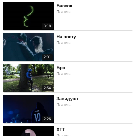
Бассок
Платина
3:18
На посту
Платина
2:01
Бро
Платина
2:54
Завидуют
Платина
2:26
ХТТ
Платина