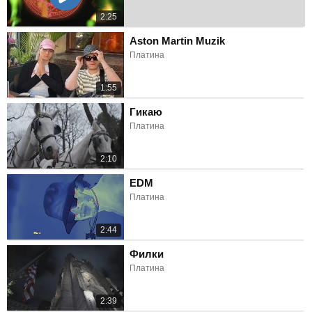
2:25
Aston Martin Muzik
Платина
1:55
Гикаю
Платина
2:10
EDM
Платина
2:44
Филки
Платина
2:39