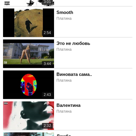
3:01
Smooth
Платина
2:54
Это не любовь
Платина
3:44
Виновата сама..
Платина
2:43
Валентина
Платина
2:32