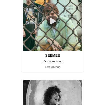
SEEMEE
Рэп и хип-хоп
139 клипов