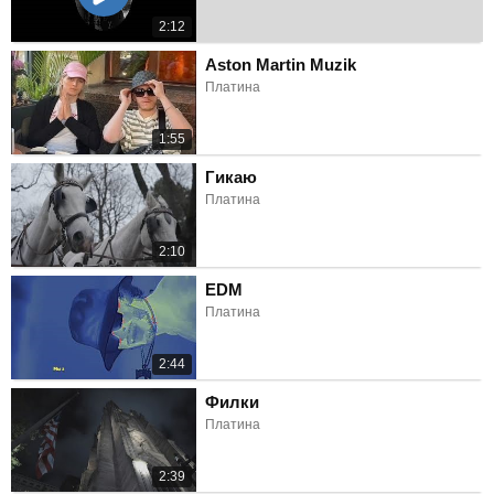
2:12
Aston Martin Muzik
Платина
1:55
Гикаю
Платина
2:10
EDM
Платина
2:44
Филки
Платина
2:39