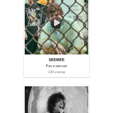
SEEMEE
Рэп и хип-хоп
139 клипов