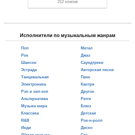
212 клипов
Исполнители по музыкальным жанрам
Поп
Метал
Рок
Джаз
Шансон
Саундтреки
Эстрада
Авторская песня
Танцевальная
Панк
Электроника
Кантри
Рэп и хип-хоп
Другое
Альтернатива
Регги
Музыка мира
Блюз
Классика
Детская
R&B
Рок-н-ролл
Инди
Диско
Лёгкая музыка
Ска