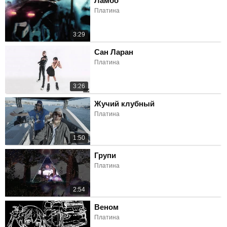
Ламбо
Платина
3:29
Сан Ларан
Платина
3:26
Жучий клубный
Платина
1:50
Групи
Платина
2:54
Веном
Платина