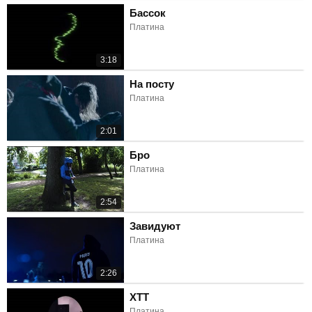
Бассок
Платина
3:18
На посту
Платина
2:01
Бро
Платина
2:54
Завидуют
Платина
2:26
ХТТ
Платина