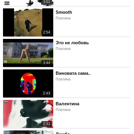
3:01
Smooth
Платина
2:54
Это не любовь
Платина
3:44
Виновата сама..
Платина
2:43
Валентина
Платина
2:32