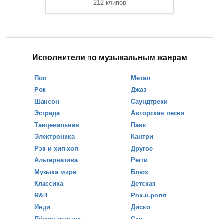
212 клипов
Исполнители по музыкальным жанрам
Поп
Метал
Рок
Джаз
Шансон
Саундтреки
Эстрада
Авторская песня
Танцевальная
Панк
Электроника
Кантри
Рэп и хип-хоп
Другое
Альтернатива
Регги
Музыка мира
Блюз
Классика
Детская
R&B
Рок-н-ролл
Инди
Диско
Лёгкая музыка
Ска