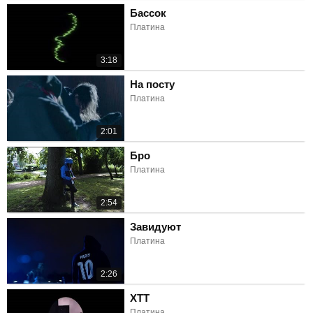
Бассок
Платина
3:18
На посту
Платина
2:01
Бро
Платина
2:54
Завидуют
Платина
2:26
ХТТ
Платина