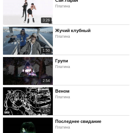
Сан Ларан
Платина
3:26
Жучий клубный
Платина
1:50
Групи
Платина
2:54
Веном
Платина
2:57
Последнее свидание
Платина