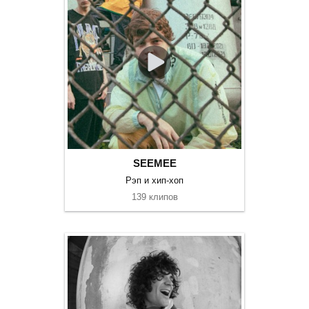
SEEMEE
Рэп и хип-хоп
139 клипов