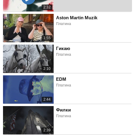
2:32
Aston Martin Muzik
Платина
1:55
Гикаю
Платина
2:10
EDM
Платина
2:44
Филки
Платина
2:39