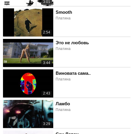
3:01
Smooth
Платина
2:54
Это не любовь
Платина
3:44
Виновата сама..
Платина
2:43
Ламбо
Платина
3:29