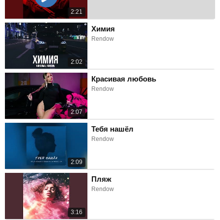
2:21
Химия
Rendow
2:02
Красивая любовь
Rendow
2:07
Тебя нашёл
Rendow
2:09
Пляж
Rendow
3:16