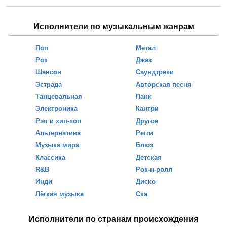
Исполнители по музыкальным жанрам
Поп
Метал
Рок
Джаз
Шансон
Саундтреки
Эстрада
Авторская песня
Танцевальная
Панк
Электроника
Кантри
Рэп и хип-хоп
Другое
Альтернатива
Регги
Музыка мира
Блюз
Классика
Детская
R&B
Рок-н-ролл
Инди
Диско
Лёгкая музыка
Ска
Исполнители по странам происхождения