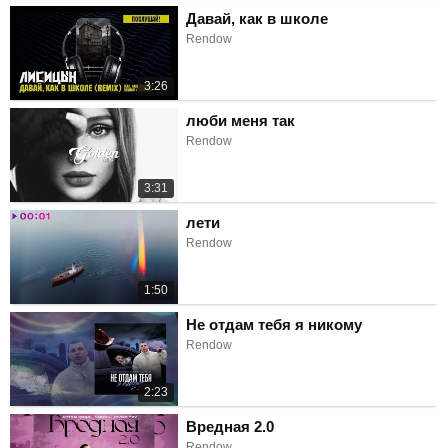
Давай, как в школе
Rendow
3:26
люби меня так
Rendow
3:31
лети
Rendow
1:50
Не отдам тебя я никому
Rendow
2:23
Вредная 2.0
Rendow