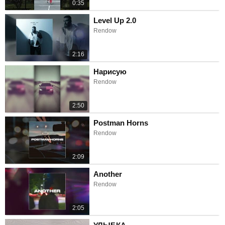
0:35
Level Up 2.0
Rendow
2:16
Нарисую
Rendow
2:50
Postman Horns
Rendow
2:09
Another
Rendow
2:05