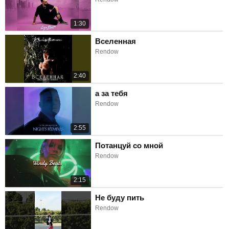
1:30
Вселенная
Rendow
2:40
а за тебя
Rendow
2:55
Потанцуй со мной
Rendow
2:15
Не буду пить
Rendow