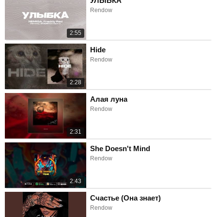
УЛЫБКА
Rendow
2:55
Hide
Rendow
2:28
Алая луна
Rendow
2:31
She Doesn't Mind
Rendow
2:43
Счастье (Она знает)
Rendow