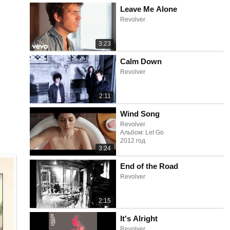
Leave Me Alone
Revolver
3:23
Calm Down
Revolver
2:11
Wind Song
Revolver
Альбом: Let Go
2012 год
3:24
End of the Road
Revolver
2:15
It's Alright
Revolver