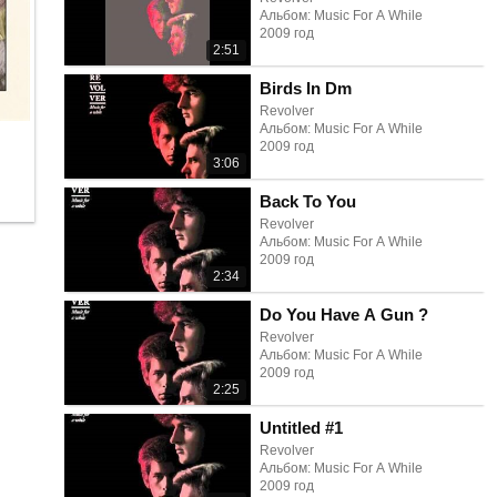
Альбом: Music For A While
2009 год
2:51
Birds In Dm
Revolver
Альбом: Music For A While
2009 год
3:06
Back To You
Revolver
Альбом: Music For A While
2009 год
2:34
Do You Have A Gun ?
Revolver
Альбом: Music For A While
2009 год
2:25
Untitled #1
Revolver
Альбом: Music For A While
2009 год