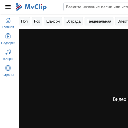
Поп
Рок
Шансон
Эстрада
Танцевальная
Элект
Главная
Подборки
Жанры
Страны
Видео 