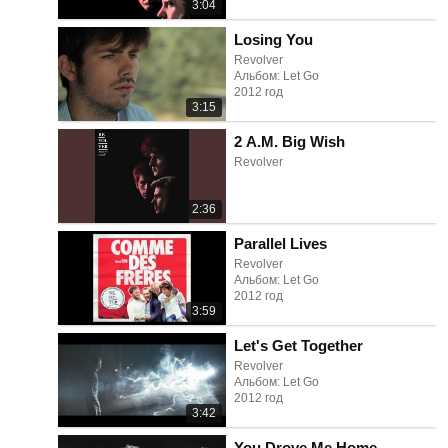
3:04
Losing You
Revolver
Альбом: Let Go
2012 год
3:15
2 A.M. Big Wish
Revolver
2:36
Parallel Lives
Revolver
Альбом: Let Go
2012 год
3:59
Let's Get Together
Revolver
Альбом: Let Go
2012 год
3:42
You Drove Me Home