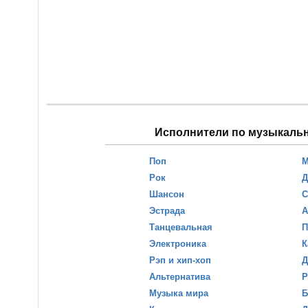
Исполнители по музыкаль
Поп
М
Рок
Д
Шансон
С
Эстрада
А
Танцевальная
П
Электроника
К
Рэп и хип-хоп
Д
Альтернатива
Р
Музыка мира
Б