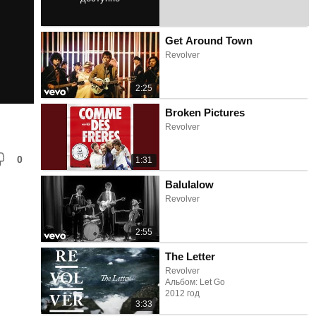
2:43
Get Around Town
Revolver
2:25
Broken Pictures
Revolver
0
1:31
Balulalow
Revolver
2:55
The Letter
Revolver
Альбом: Let Go
2012 год
3:33