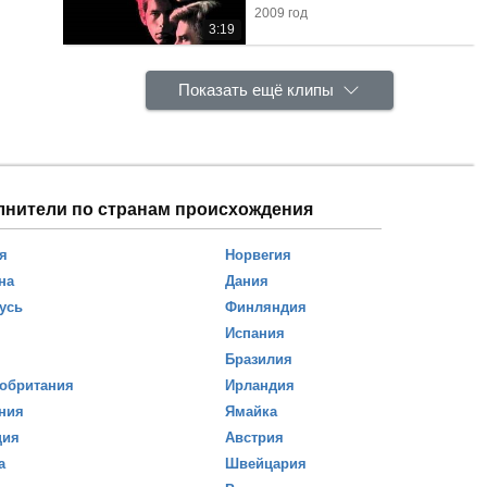
2009 год
3:19
Показать ещё клипы
лнители по странам происхождения
я
Норвегия
на
Дания
усь
Финляндия
Испания
Бразилия
обритания
Ирландия
ния
Ямайка
ция
Австрия
а
Швейцария