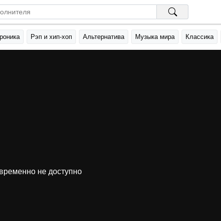
роника
Рэп и хип-хоп
Альтернатива
Музыка мира
Классика
временно не доступно