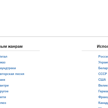
ным жанрам
Испо
етал
Росси
жаз
Украи
аундтреки
Белар
вторская песня
СССР
анк
США
антри
Велик
ругое
Герма
егги
Фран
люз
Канад