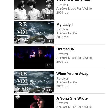
Revolver
Альбом: Music For A While
2009 год
2:51
My Lady I
Revolver
Альбом: Let Go
2012 год
3:19
Untitled #2
Revolver
Альбом: Music For A While
2009 год
3:11
When You're Away
Revolver
Альбом: Let Go
2012 год
3:19
A Song She Wrote
Revolver
Альбом: Music For A While