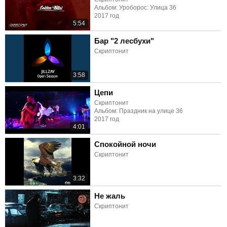
Альбом: Уроборос: Улица 36
2017 год
5:54
Бар "2 лесбухи"
Скриптонит
3:58
Цепи
Скриптонит
Альбом: Праздник на улице 36
2017 год
4:01
Спокойной ночи
Скриптонит
3:32
Не жаль
Скриптонит