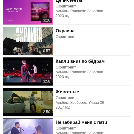
Цепи-ленты
Скриптонит
Альбом: Romantic Collection
2023 год
3:26
Окраина
Скриптонит
0:57
Капли вниз по бёдрам
Скриптонит
Альбом: Romantic Collection
2023 год
3:58
Животные
Скриптонит
Альбом: Уроборос: Улица 36
2017 год
2:50
Не забирай меня с пати
Скриптонит
Альбом: Romantic Collection