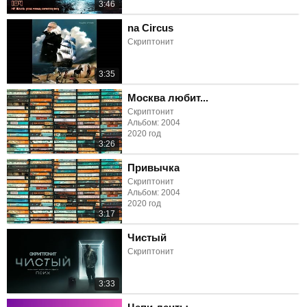
3:46
na Circus
Скриптонит
3:35
Москва любит...
Скриптонит
Альбом: 2004
2020 год
3:26
Привычка
Скриптонит
Альбом: 2004
2020 год
3:17
Чистый
Скриптонит
3:33