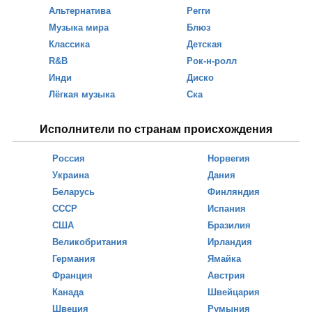
Альтернатива
Регги
Музыка мира
Блюз
Классика
Детская
R&B
Рок-н-ролл
Инди
Диско
Лёгкая музыка
Ска
Исполнители по странам происхождения
Россия
Норвегия
Украина
Дания
Беларусь
Финляндия
СССР
Испания
США
Бразилия
Великобритания
Ирландия
Германия
Ямайка
Франция
Австрия
Канада
Швейцария
Швеция
Румыния