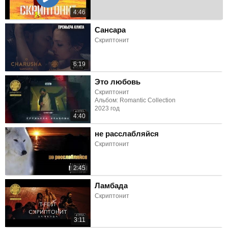
4:46
Сансара
Скриптонит
6:19
Это любовь
Скриптонит
Альбом: Romantic Collection
2023 год
4:40
не расслабляйся
Скриптонит
2:45
Ламбада
Скриптонит
3:11