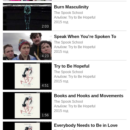
Burn Masculinity
The Spook School
Альбом: Try to Be Hopeful
2015 год
2:03
Speak When You're Spoken To
The Spook School
Альбом: Try to Be Hopeful
2015 год
4:23
Try to Be Hopeful
The Spook School
Альбом: Try to Be Hopeful
2015 год
4:51
Books and Hooks and Movements
The Spook School
Альбом: Try to Be Hopeful
2015 год
1:56
Everybody Needs to Be in Love