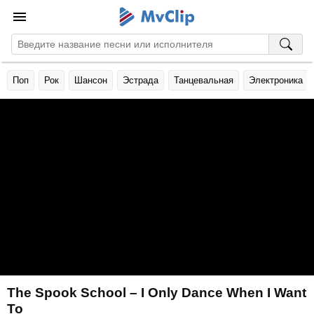
Поп
Рок
Шансон
Эстрада
Танцевальная
Электроника
The Spook School – I Only Dance When I Want
To