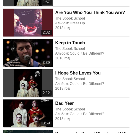
1:57
Are You Who You Think You Are?
The Spook School
Альбом: Dress Up
2013 год
2:32
Keep in Touch
The Spook School
Альбом: Could It Be Different?
2018 год
3:39
I Hope She Loves You
The Spook School
Альбом: Could It Be Different?
2018 год
2:12
Bad Year
The Spook School
Альбом: Could It Be Different?
2018 год
3:59