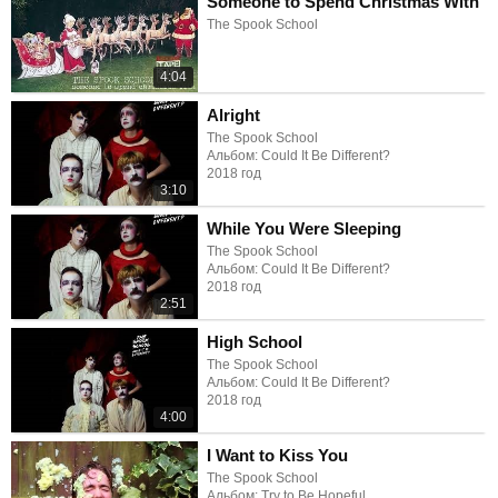
Someone to Spend Christmas With
The Spook School
4:04
Alright
The Spook School
Альбом: Could It Be Different?
2018 год
3:10
While You Were Sleeping
The Spook School
Альбом: Could It Be Different?
2018 год
2:51
High School
The Spook School
Альбом: Could It Be Different?
2018 год
4:00
I Want to Kiss You
The Spook School
Альбом: Try to Be Hopeful