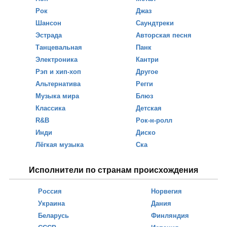
Рок
Джаз
Шансон
Саундтреки
Эстрада
Авторская песня
Танцевальная
Панк
Электроника
Кантри
Рэп и хип-хоп
Другое
Альтернатива
Регги
Музыка мира
Блюз
Классика
Детская
R&B
Рок-н-ролл
Инди
Диско
Лёгкая музыка
Ска
Исполнители по странам происхождения
Россия
Норвегия
Украина
Дания
Беларусь
Финляндия