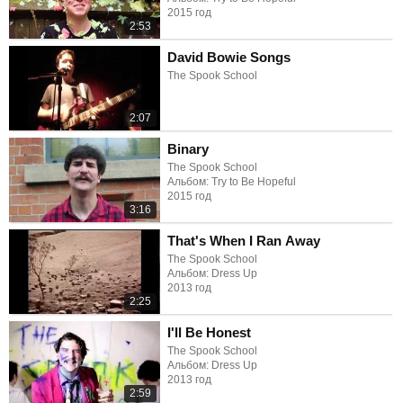
2015 год
2:53
David Bowie Songs
The Spook School
2:07
Binary
The Spook School
Альбом: Try to Be Hopeful
2015 год
3:16
That's When I Ran Away
The Spook School
Альбом: Dress Up
2013 год
2:25
I'll Be Honest
The Spook School
Альбом: Dress Up
2013 год
2:59