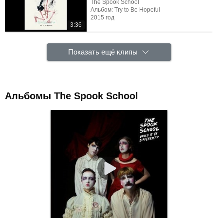
The Spook School
Альбом: Try to Be Hopeful
2015 год
3:36
Показать ещё клипы
Альбомы The Spook School