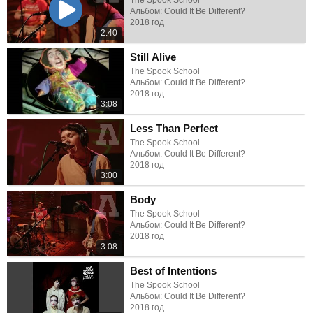
The Spook School
Альбом: Could It Be Different?
2018 год
2:40
Still Alive
The Spook School
Альбом: Could It Be Different?
2018 год
3:08
Less Than Perfect
The Spook School
Альбом: Could It Be Different?
2018 год
3:00
Body
The Spook School
Альбом: Could It Be Different?
2018 год
3:08
Best of Intentions
The Spook School
Альбом: Could It Be Different?
2018 год