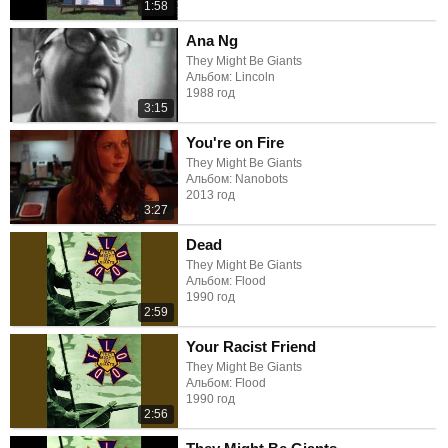
1:58
Ana Ng
They Might Be Giants
Альбом: Lincoln
1988 год
3:15
You're on Fire
They Might Be Giants
Альбом: Nanobots
2013 год
3:27
Dead
They Might Be Giants
Альбом: Flood
1990 год
2:59
Your Racist Friend
They Might Be Giants
Альбом: Flood
1990 год
2:56