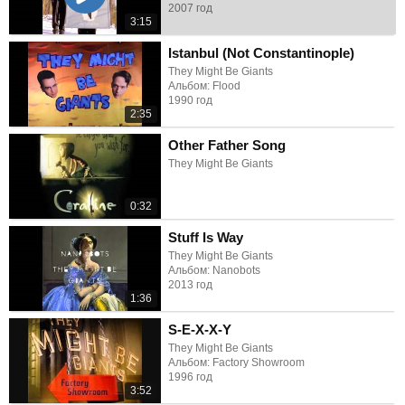
2007 год
3:15
Istanbul (Not Constantinople)
They Might Be Giants
Альбом: Flood
1990 год
2:35
Other Father Song
They Might Be Giants
0:32
Stuff Is Way
They Might Be Giants
Альбом: Nanobots
2013 год
1:36
S-E-X-X-Y
They Might Be Giants
Альбом: Factory Showroom
1996 год
3:52