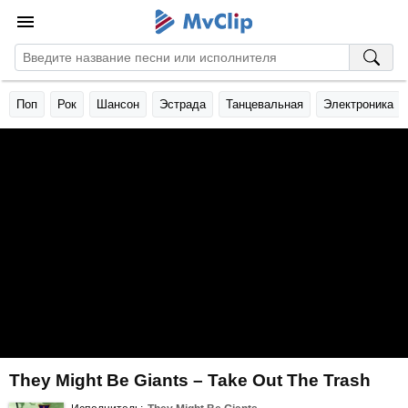
Поп
Рок
Шансон
Эстрада
Танцевальная
Электроника
They Might Be Giants – Take Out The Trash