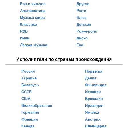
Рэп и хип-хоп
Другое
Альтернатива
Регги
Музыка мира
Блюз
Классика
Детская
R&B
Рок-н-ролл
Инди
Диско
Лёгкая музыка
Ска
Исполнители по странам происхождения
Россия
Норвегия
Украина
Дания
Беларусь
Финляндия
СССР
Испания
США
Бразилия
Великобритания
Ирландия
Германия
Ямайка
Франция
Австрия
Канада
Швейцария