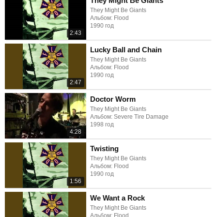
They Might Be Giants
They Might Be Giants
Альбом: Flood
1990 год
2:43
Lucky Ball and Chain
They Might Be Giants
Альбом: Flood
1990 год
2:47
Doctor Worm
They Might Be Giants
Альбом: Severe Tire Damage
1998 год
4:28
Twisting
They Might Be Giants
Альбом: Flood
1990 год
1:56
We Want a Rock
They Might Be Giants
Альбом: Flood