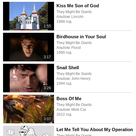
Kiss Me Son of God
They Might Be Giants
Альбом: Lincoln
1988 год
1:55
Birdhouse in Your Soul
They Might Be Giants
Альбом: Flood
1990 год
3:17
Snail Shell
They Might Be Giants
Альбом: John Henry
1994 год
3:26
Boss Of Me
They Might Be Giants
Альбом: Mink Car
2022 год
3:07
Let Me Tell You About My Operation
They Might Be Giants