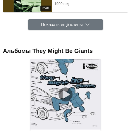
1990 год
2:48
Показать ещё клипы
Альбомы They Might Be Giants