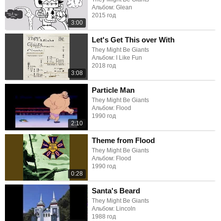
Альбом: Glean
2015 год
3:00
Let's Get This over With
They Might Be Giants
Альбом: I Like Fun
2018 год
3:08
Particle Man
They Might Be Giants
Альбом: Flood
1990 год
2:10
Theme from Flood
They Might Be Giants
Альбом: Flood
1990 год
0:28
Santa's Beard
They Might Be Giants
Альбом: Lincoln
1988 год