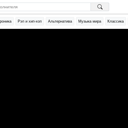
роника
Рэп и хип-хоп
Альтернатива
Музыка мира
Классика