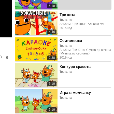
5:10
Три кота
Три кота
Альбом: "Три кота". Альбом №1
2015 год
4:46
Считалочка
Три кота
Альбом: Три Кота: С утра до вечера
(Музыка из сериала)
0
2019 год
2:38
Конкурс красоты
Три кота
5:10
Игра в молчанку
Три кота
5:10