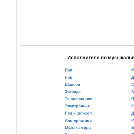
Исполнители по музыкаль
Поп
М
Рок
Д
Шансон
С
Эстрада
А
Танцевальная
П
Электроника
К
Рэп и хип-хоп
Д
Альтернатива
Р
Музыка мира
Б