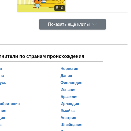
5:10
Показать ещё клипы
лнители по странам происхождения
я
Норвегия
на
Дания
усь
Финляндия
Испания
Бразилия
обритания
Ирландия
ния
Ямайка
ция
Австрия
а
Швейцария