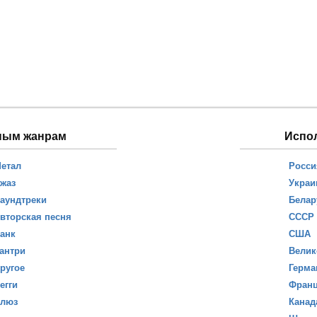
ным жанрам
Испо
етал
Росси
жаз
Украи
аундтреки
Белар
вторская песня
СССР
анк
США
антри
Велик
ругое
Герма
егги
Фран
люз
Канад