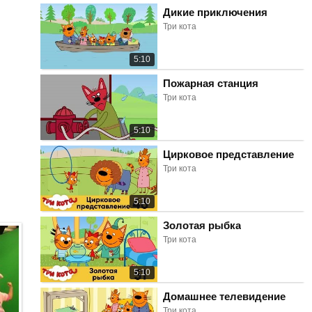
Дикие приключения
Три кота
5:10
Пожарная станция
Три кота
5:10
Цирковое представление
Три кота
5:10
Золотая рыбка
Три кота
5:10
Домашнее телевидение
Три кота