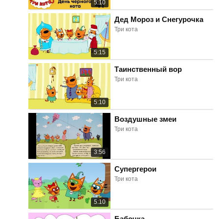
5:10
Дед Мороз и Снегурочка
Три кота
5:15
Таинственный вор
Три кота
5:10
Воздушные змеи
Три кота
3:56
Супергерои
Три кота
5:10
Бабочка