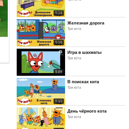
5:10
Железная дорога
Три кота
5:10
Игра в шахматы
Три кота
5:09
В поисках кита
Три кота
5:10
День чёрного кота
Три кота