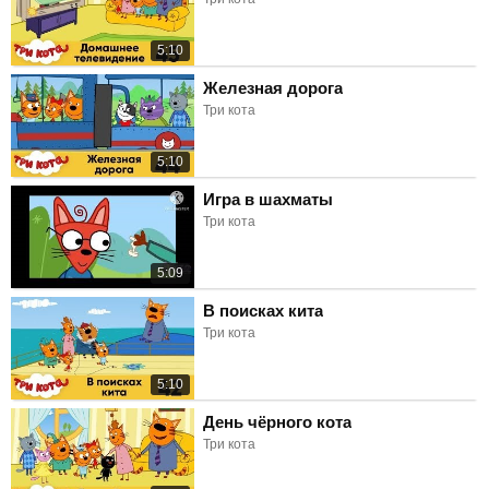
5:10
Железная дорога
Три кота
5:10
Игра в шахматы
Три кота
5:09
В поисках кита
Три кота
5:10
День чёрного кота
Три кота