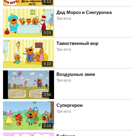
5:10
Дед Мороз и Снегурочка
Три кота
5:15
Таинственный вор
Три кота
5:10
Воздушные змеи
Три кота
3:56
Супергерои
Три кота
5:10