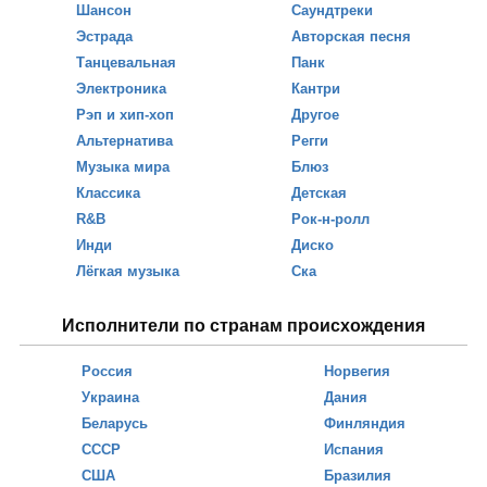
Шансон
Саундтреки
Эстрада
Авторская песня
Танцевальная
Панк
Электроника
Кантри
Рэп и хип-хоп
Другое
Альтернатива
Регги
Музыка мира
Блюз
Классика
Детская
R&B
Рок-н-ролл
Инди
Диско
Лёгкая музыка
Ска
Исполнители по странам происхождения
Россия
Норвегия
Украина
Дания
Беларусь
Финляндия
СССР
Испания
США
Бразилия