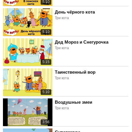
5:10
День чёрного кота
Три кота
5:10
Дед Мороз и Снегурочка
Три кота
5:15
Таинственный вор
Три кота
5:10
Воздушные змеи
Три кота
3:56