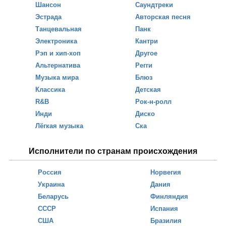
Шансон
Саундтреки
Эстрада
Авторская песня
Танцевальная
Панк
Электроника
Кантри
Рэп и хип-хоп
Другое
Альтернатива
Регги
Музыка мира
Блюз
Классика
Детская
R&B
Рок-н-ролл
Инди
Диско
Лёгкая музыка
Ска
Исполнители по странам происхождения
Россия
Норвегия
Украина
Дания
Беларусь
Финляндия
СССР
Испания
США
Бразилия