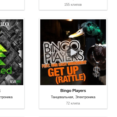
155 клипов
x
Bingo Players
троника
Танцевальная, Электроника
72 клипа