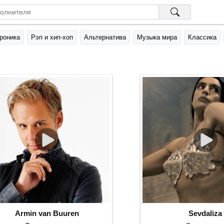
роника
Рэп и хип-хоп
Альтернатива
Музыка мира
Классика
Armin van Buuren
Sevdaliza