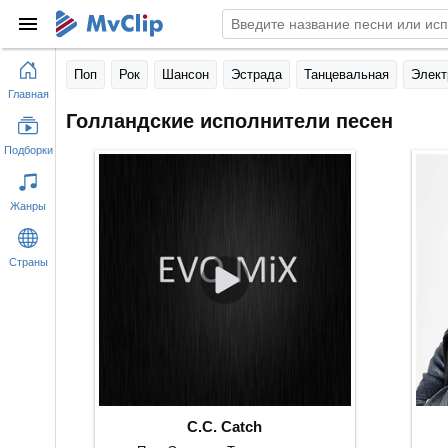
Поп
Рок
Шансон
Эстрада
Танцевальная
Элект
Главная
Голландские исполнители песен
Подборки
Жанры
Страны
C.C. Catch