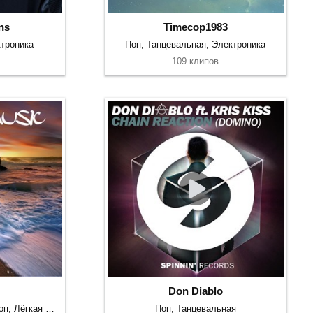
ns
Timecop1983
троника
Поп, Танцевальная, Электроника
109 клипов
Don Diablo
Электроника, Рэп и хип-хоп, Лёгкая музыка
Поп, Танцевальная