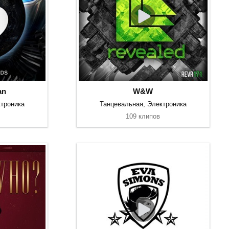
an
W&W
троника
Танцевальная, Электроника
109 клипов