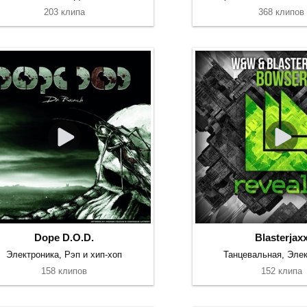
203 клипа
368 клипов
Dope D.O.D.
Blasterjax
Электроника, Рэп и хип-хоп
Танцевальная, Элек
158 клипов
152 клипа