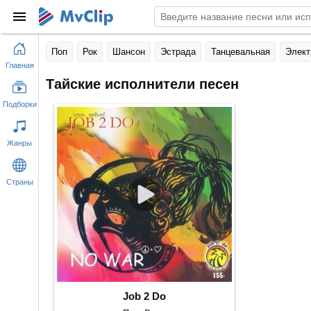
Поп
Рок
Шансон
Эстрада
Танцевальная
Элект
Главная
Тайские исполнители песен
Подборки
Жанры
Страны
Job 2 Do