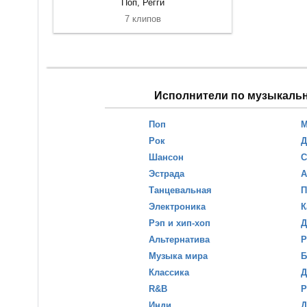
Поп, Регги
7 клипов
Исполнители по музыкаль
Поп
М
Рок
Д
Шансон
С
Эстрада
А
Танцевальная
П
Электроника
К
Рэп и хип-хоп
Д
Альтернатива
Р
Музыка мира
Б
Классика
Д
R&B
Р
Инди
Д