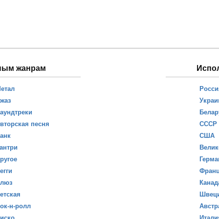
ным жанрам
Испо
етал
Росси
жаз
Украи
аундтреки
Белар
вторская песня
СССР
анк
США
антри
Велик
ругое
Герма
егги
Фран
люз
Канад
етская
Швец
ок-н-ролл
Австр
иско
Итали