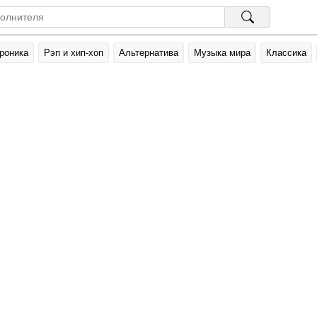
роника
Рэп и хип-хоп
Альтернатива
Музыка мира
Классика