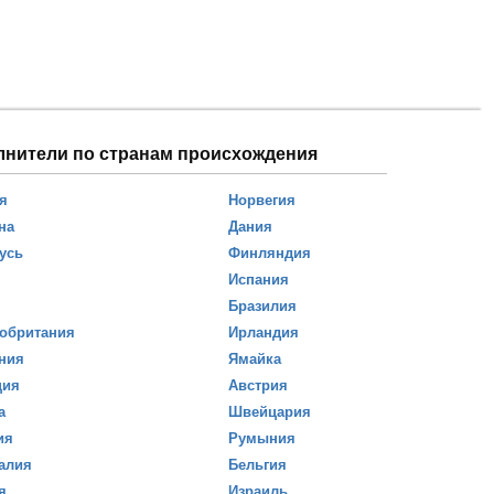
лнители по странам происхождения
я
Норвегия
на
Дания
усь
Финляндия
Испания
Бразилия
обритания
Ирландия
ния
Ямайка
ция
Австрия
а
Швейцария
ия
Румыния
алия
Бельгия
я
Израиль