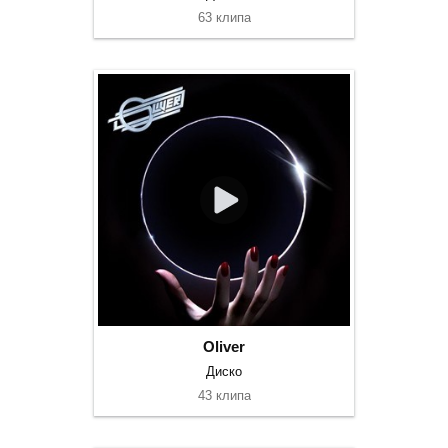
63 клипа
Oliver
Диско
43 клипа