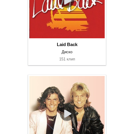
Laid Back
Диско
151 клип