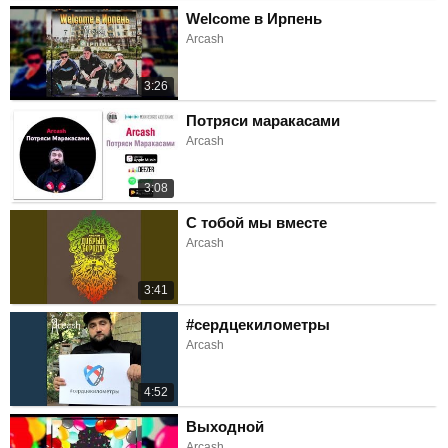
Welcome в Ирпень
Arcash
3:26
Потряси маракасами
Arcash
3:08
С тобой мы вместе
Arcash
3:41
#сердцекилометры
Arcash
4:52
Выходной
Arcash