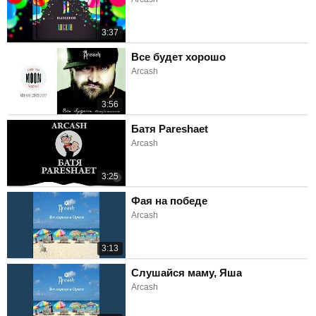
3:37
Все будет хорошо
Arcash
3:56
Батя Pareshaet
Arcash
3:25
Фая на победе
Arcash
3:13
Слушайся маму, Яша
Arcash