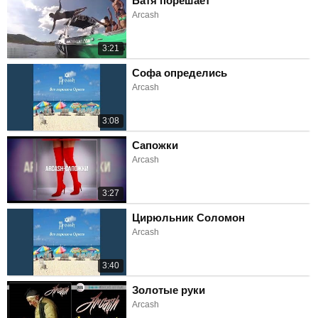
Батя порешает
Arcash
3:21
Софа определись
Arcash
3:08
Сапожки
Arcash
3:27
Цирюльник Соломон
Arcash
3:40
Золотые руки
Arcash