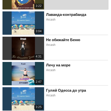
3:22
Лаванда-контрабанда
Arcash
3:04
Не обижайте Беню
Arcash
4:31
Лечу на море
Arcash
2:47
Гуляй Одесса до утра
Arcash
3:25