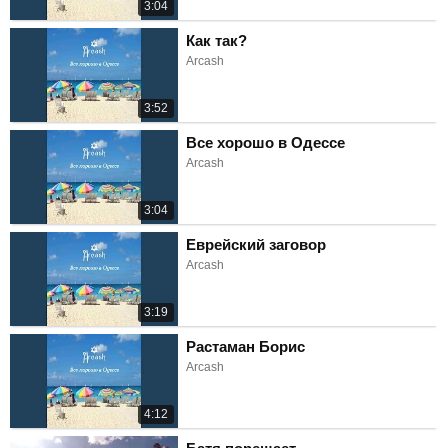
3:04
Как так?
Arcash
3:52
Все хорошо в Одессе
Arcash
3:04
Еврейский заговор
Arcash
3:19
Растаман Борис
Arcash
4:12