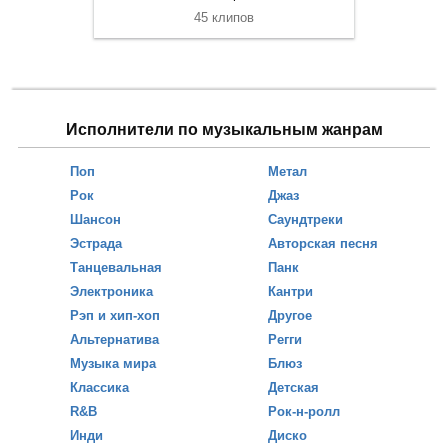
45 клипов
Исполнители по музыкальным жанрам
Поп
Метал
Рок
Джаз
Шансон
Саундтреки
Эстрада
Авторская песня
Танцевальная
Панк
Электроника
Кантри
Рэп и хип-хоп
Другое
Альтернатива
Регги
Музыка мира
Блюз
Классика
Детская
R&B
Рок-н-ролл
Инди
Диско