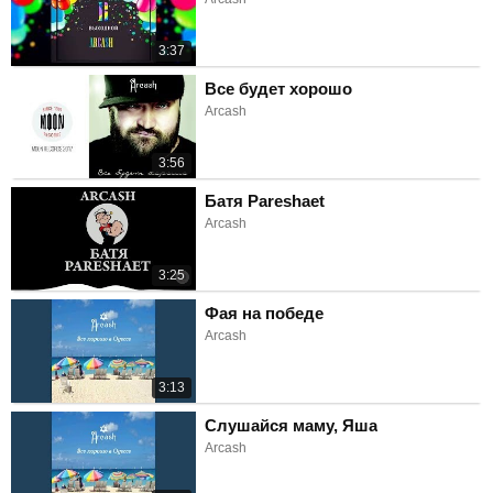
3:37
Все будет хорошо
Arcash
3:56
Батя Pareshaet
Arcash
3:25
Фая на победе
Arcash
3:13
Слушайся маму, Яша
Arcash