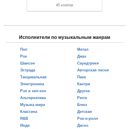
45 клипов
Исполнители по музыкальным жанрам
Поп
Метал
Рок
Джаз
Шансон
Саундтреки
Эстрада
Авторская песня
Танцевальная
Панк
Электроника
Кантри
Рэп и хип-хоп
Другое
Альтернатива
Регги
Музыка мира
Блюз
Классика
Детская
R&B
Рок-н-ролл
Инди
Диско