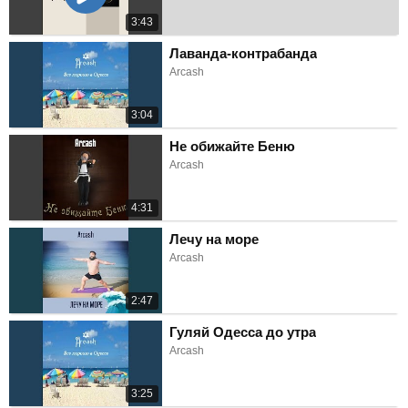
3:43
Лаванда-контрабанда
Arcash
3:04
Не обижайте Беню
Arcash
4:31
Лечу на море
Arcash
2:47
Гуляй Одесса до утра
Arcash
3:25