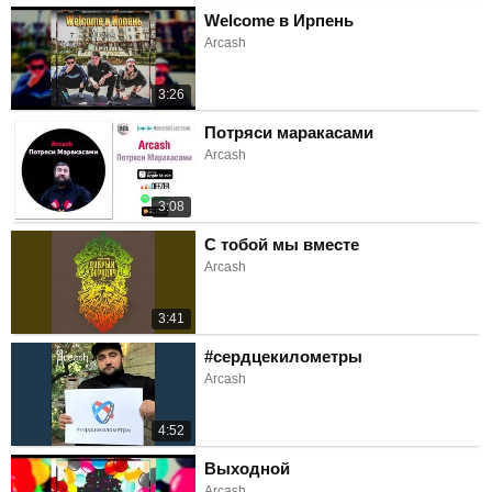
Welcome в Ирпень
Arcash
3:26
Потряси маракасами
Arcash
3:08
С тобой мы вместе
Arcash
3:41
#сердцекилометры
Arcash
4:52
Выходной
Arcash