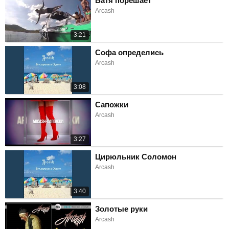
Батя порешает
Arcash
3:21
Софа определись
Arcash
3:08
Сапожки
Arcash
3:27
Цирюльник Соломон
Arcash
3:40
Золотые руки
Arcash