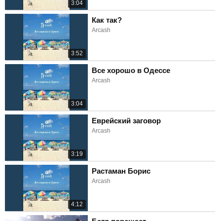
3:04
Как так?
Arcash
3:52
Все хорошо в Одессе
Arcash
3:04
Еврейский заговор
Arcash
3:19
Растаман Борис
Arcash
4:12