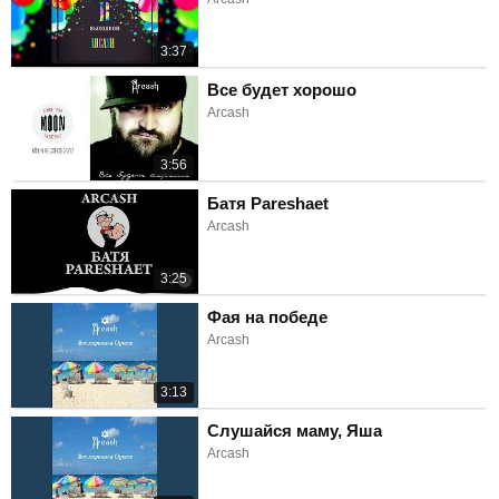
3:37
Все будет хорошо
Arcash
3:56
Батя Pareshaet
Arcash
3:25
Фая на победе
Arcash
3:13
Слушайся маму, Яша
Arcash