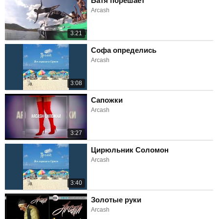
Батя порешает
Arcash
3:21
Софа определись
Arcash
3:08
Сапожки
Arcash
3:27
Цирюльник Соломон
Arcash
3:40
Золотые руки
Arcash