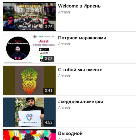
Welcome в Ирпень
Arcash
3:26
Потряси маракасами
Arcash
3:08
С тобой мы вместе
Arcash
3:41
#сердцекилометры
Arcash
4:52
Выходной
Arcash