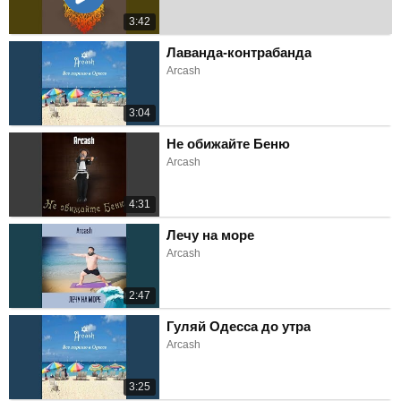
3:42
Лаванда-контрабанда
Arcash
3:04
Не обижайте Беню
Arcash
4:31
Лечу на море
Arcash
2:47
Гуляй Одесса до утра
Arcash
3:25