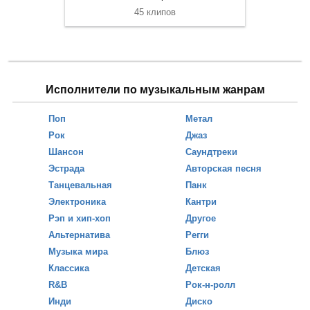
45 клипов
Исполнители по музыкальным жанрам
Поп
Метал
Рок
Джаз
Шансон
Саундтреки
Эстрада
Авторская песня
Танцевальная
Панк
Электроника
Кантри
Рэп и хип-хоп
Другое
Альтернатива
Регги
Музыка мира
Блюз
Классика
Детская
R&B
Рок-н-ролл
Инди
Диско