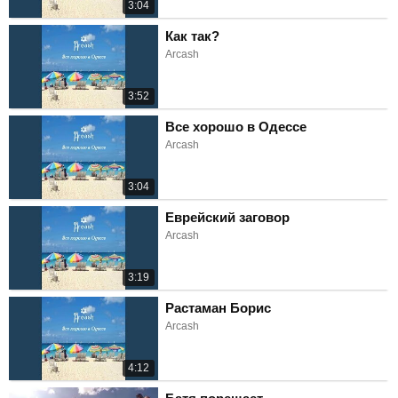
3:04
Как так?
Arcash
3:52
Все хорошо в Одессе
Arcash
3:04
Еврейский заговор
Arcash
3:19
Растаман Борис
Arcash
4:12