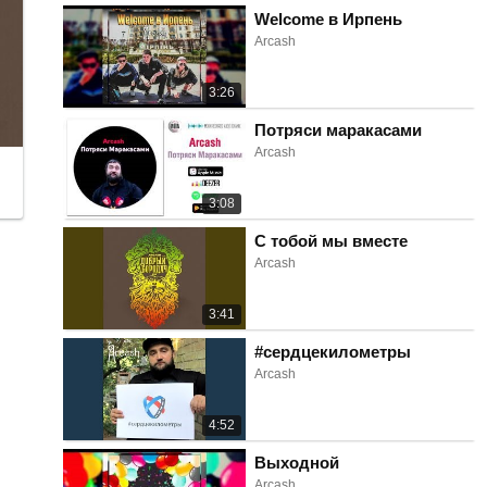
Welcome в Ирпень
Arcash
3:26
Потряси маракасами
Arcash
3:08
С тобой мы вместе
Arcash
3:41
#сердцекилометры
Arcash
4:52
Выходной
Arcash