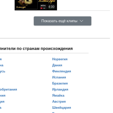
4:00
Показать ещё клипы
лнители по странам происхождения
я
Норвегия
на
Дания
усь
Финляндия
Испания
Бразилия
обритания
Ирландия
ния
Ямайка
ция
Австрия
а
Швейцария