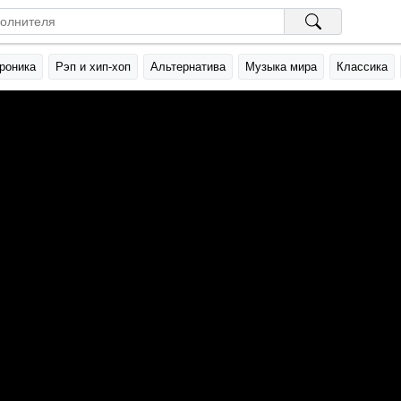
роника
Рэп и хип-хоп
Альтернатива
Музыка мира
Классика