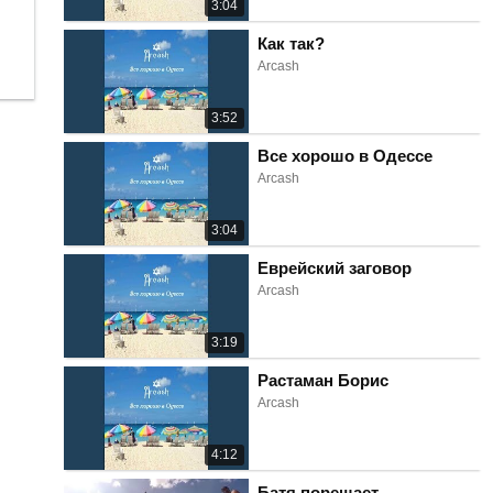
3:04
Как так?
Arcash
3:52
Все хорошо в Одессе
Arcash
3:04
Еврейский заговор
Arcash
3:19
Растаман Борис
Arcash
4:12
Батя порешает