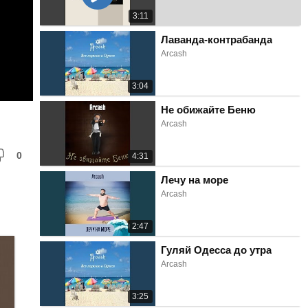
3:11
Лаванда-контрабанда
Arcash
3:04
Не обижайте Беню
Arcash
0
4:31
Лечу на море
Arcash
2:47
Гуляй Одесса до утра
Arcash
3:25