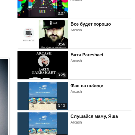
3:37
Все будет хорошо
Arcash
3:56
Батя Pareshaet
Arcash
3:25
Фая на победе
Arcash
3:13
Слушайся маму, Яша
Arcash