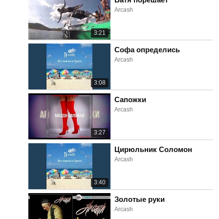
Arcash
3:21
Софа определись
Arcash
3:08
Сапожки
Arcash
3:27
Цирюльник Соломон
Arcash
3:40
Золотые руки
Arcash