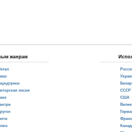
ным жанрам
Испо
етал
Росси
жаз
Украи
аундтреки
Белар
вторская песня
СССР
анк
США
антри
Велик
ругое
Герма
егги
Фран
люз
Канад