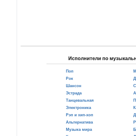
Исполнители по музыкаль
Поп
М
Рок
Д
Шансон
С
Эстрада
А
Танцевальная
П
Электроника
К
Рэп и хип-хоп
Д
Альтернатива
Р
Музыка мира
Б