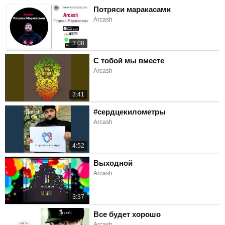
Потряси маракасами
Arcash
3:08
С тобой мы вместе
Arcash
3:41
#сердцекилометры
Arcash
4:52
Выходной
Arcash
3:37
Все будет хорошо
Arcash