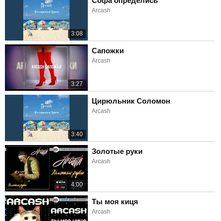
Софа определись
Arcash
3:08
Сапожки
Arcash
3:27
Цирюльник Соломон
Arcash
3:40
Золотые руки
Arcash
4:00
Ты моя киця
Arcash