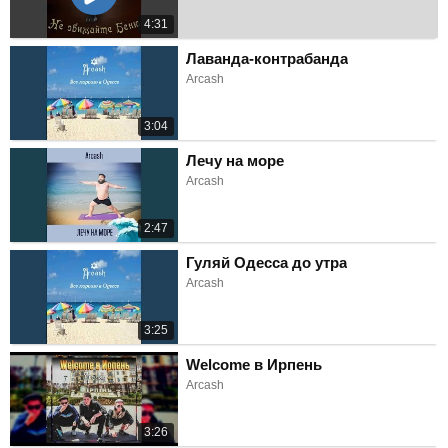
4:31
Лаванда-контрабанда
Arcash
3:04
Лечу на море
Arcash
2:47
Гуляй Одесса до утра
Arcash
3:25
Welcome в Ирпень
Arcash
3:26