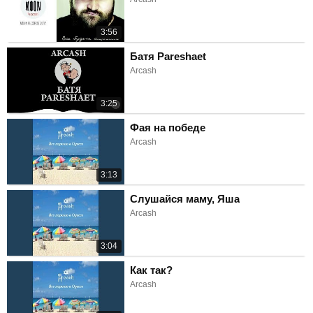
3:56
Батя Pareshaet
Arcash
3:25
Фая на победе
Arcash
3:13
Слушайся маму, Яша
Arcash
3:04
Как так?
Arcash