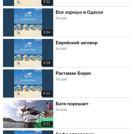
3:52
Все хорошо в Одессе
Arcash
3:04
Еврейский заговор
Arcash
3:19
Растаман Борис
Arcash
4:12
Батя порешает
Arcash
3:21