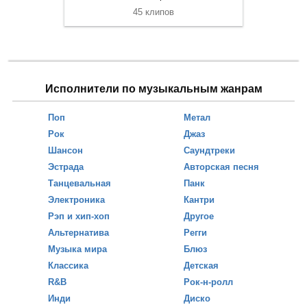
45 клипов
Исполнители по музыкальным жанрам
Поп
Метал
Рок
Джаз
Шансон
Саундтреки
Эстрада
Авторская песня
Танцевальная
Панк
Электроника
Кантри
Рэп и хип-хоп
Другое
Альтернатива
Регги
Музыка мира
Блюз
Классика
Детская
R&B
Рок-н-ролл
Инди
Диско