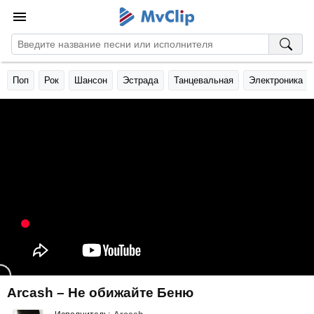
Поп
Рок
Шансон
Эстрада
Танцевальная
Электроника
Arcash – Не обижайте Беню