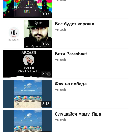
3:37
Все будет хорошо
Arcash
3:56
Батя Pareshaet
Arcash
3:25
Фая на победе
Arcash
3:13
Слушайся маму, Яша
Arcash