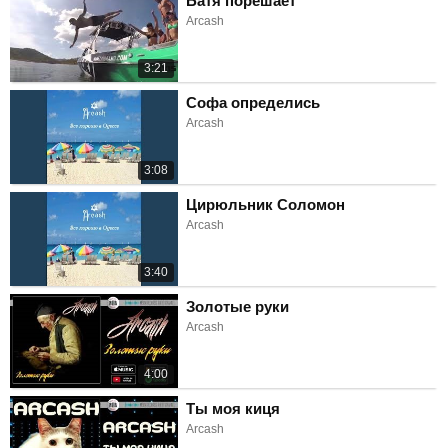
Батя порешает
Arcash
3:21
Софа определись
Arcash
3:08
Цирюльник Соломон
Arcash
3:40
Золотые руки
Arcash
4:00
Ты моя киця
Arcash