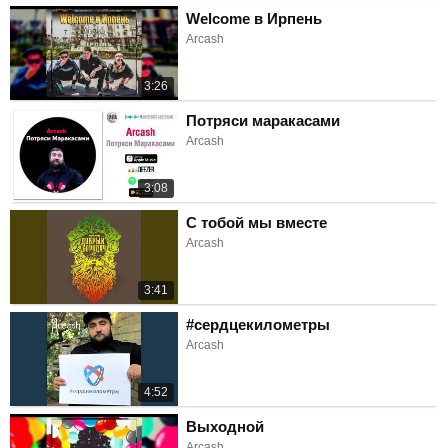
Welcome в Ирпень
Arcash
3:26
Потряси маракасами
Arcash
3:08
С тобой мы вместе
Arcash
3:41
#сердцекилометры
Arcash
4:52
Выходной
Arcash