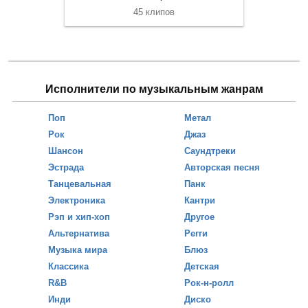
45 клипов
Исполнители по музыкальным жанрам
Поп
Метал
Рок
Джаз
Шансон
Саундтреки
Эстрада
Авторская песня
Танцевальная
Панк
Электроника
Кантри
Рэп и хип-хоп
Другое
Альтернатива
Регги
Музыка мира
Блюз
Классика
Детская
R&B
Рок-н-ролл
Инди
Диско