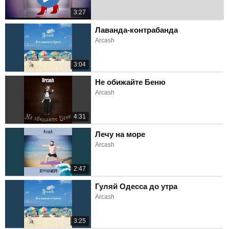
3:27
Лаванда-контрабанда
Arcash
3:04
Не обижайте Беню
Arcash
4:31
Лечу на море
Arcash
2:47
Гуляй Одесса до утра
Arcash
3:25