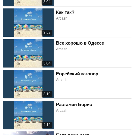
3:04
Как так?
Arcash
3:52
Все хорошо в Одессе
Arcash
3:04
Еврейский заговор
Arcash
3:19
Растаман Борис
Arcash
4:12