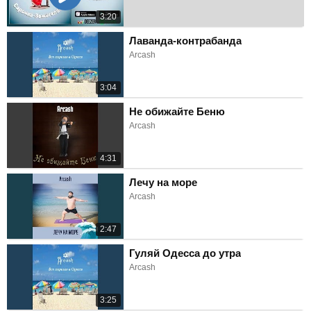
3:20
Лаванда-контрабанда
Arcash
3:04
Не обижайте Беню
Arcash
4:31
Лечу на море
Arcash
2:47
Гуляй Одесса до утра
Arcash
3:25