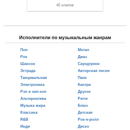
45 клипов
Исполнители по музыкальным жанрам
Поп
Метал
Рок
Джаз
Шансон
Саундтреки
Эстрада
Авторская песня
Танцевальная
Панк
Электроника
Кантри
Рэп и хип-хоп
Другое
Альтернатива
Регги
Музыка мира
Блюз
Классика
Детская
R&B
Рок-н-ролл
Инди
Диско