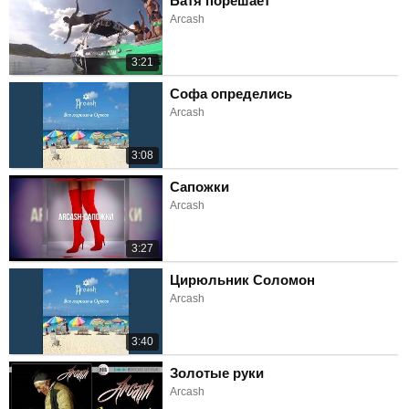
Батя порешает
Arcash
3:21
Софа определись
Arcash
3:08
Сапожки
Arcash
3:27
Цирюльник Соломон
Arcash
3:40
Золотые руки
Arcash