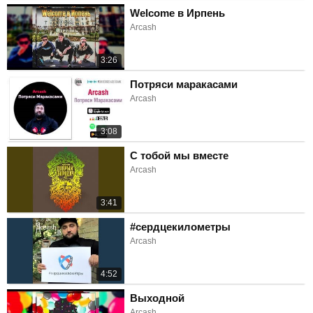
Welcome в Ирпень
Arcash
3:26
Потряси маракасами
Arcash
3:08
С тобой мы вместе
Arcash
3:41
#сердцекилометры
Arcash
4:52
Выходной
Arcash