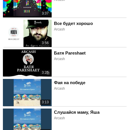
3:37
Все будет хорошо
Arcash
3:56
Батя Pareshaet
Arcash
3:25
Фая на победе
Arcash
3:13
Слушайся маму, Яша
Arcash