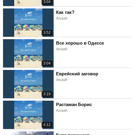
3:04
Как так?
Arcash
3:52
Все хорошо в Одессе
Arcash
3:04
Еврейский заговор
Arcash
3:19
Растаман Борис
Arcash
4:12