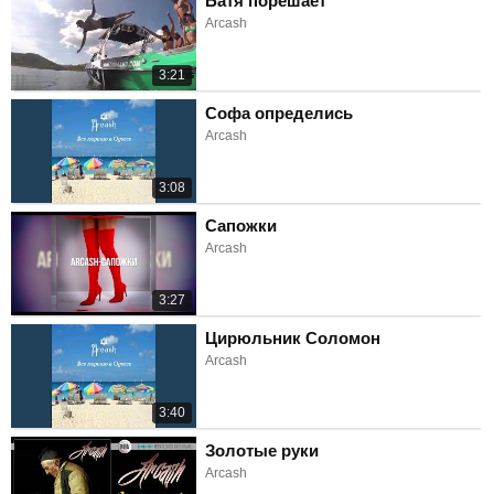
Батя порешает
Arcash
3:21
Софа определись
Arcash
3:08
Сапожки
Arcash
3:27
Цирюльник Соломон
Arcash
3:40
Золотые руки
Arcash