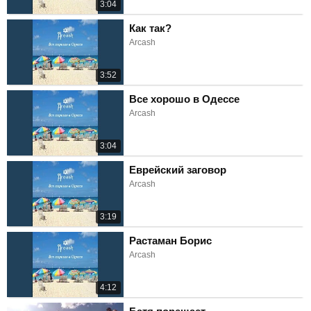
3:04
Как так?
Arcash
3:52
Все хорошо в Одессе
Arcash
3:04
Еврейский заговор
Arcash
3:19
Растаман Борис
Arcash
4:12