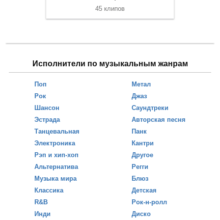
45 клипов
Исполнители по музыкальным жанрам
Поп
Метал
Рок
Джаз
Шансон
Саундтреки
Эстрада
Авторская песня
Танцевальная
Панк
Электроника
Кантри
Рэп и хип-хоп
Другое
Альтернатива
Регги
Музыка мира
Блюз
Классика
Детская
R&B
Рок-н-ролл
Инди
Диско