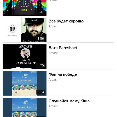
3:37
Все будет хорошо
Arcash
3:56
Батя Pareshaet
Arcash
3:25
Фая на победе
Arcash
3:13
Слушайся маму, Яша
Arcash