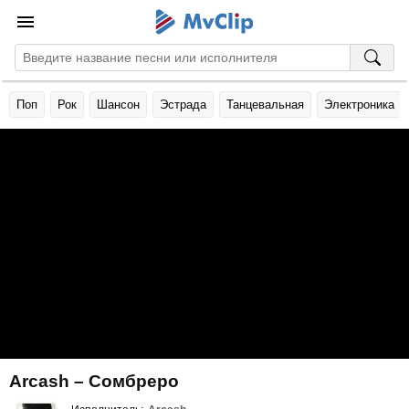
Поп
Рок
Шансон
Эстрада
Танцевальная
Электроника
Arcash – Сомбреро