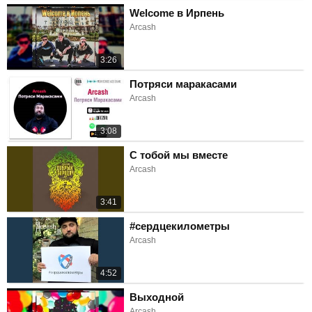
Welcome в Ирпень
Arcash
3:26
Потряси маракасами
Arcash
3:08
С тобой мы вместе
Arcash
3:41
#сердцекилометры
Arcash
4:52
Выходной
Arcash