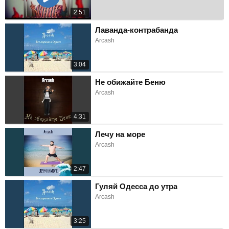
2:51
Лаванда-контрабанда
Arcash
3:04
Не обижайте Беню
Arcash
4:31
Лечу на море
Arcash
2:47
Гуляй Одесса до утра
Arcash
3:25