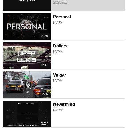
2020 год
3:06
Personal
KVPV
2:28
Dollars
KVPV
3:31
Vulgar
KVPV
3:46
Nevermind
KVPV
3:27