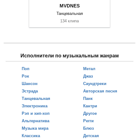
MVDNES
Танцевальная
134 клипа
Исполнители по музыкальным жанрам
Поп
Метал
Рок
Джаз
Шансон
Саундтреки
Эстрада
Авторская песня
Танцевальная
Панк
Электроника
Кантри
Рэп и хип-хоп
Другое
Альтернатива
Регги
Музыка мира
Блюз
Классика
Детская