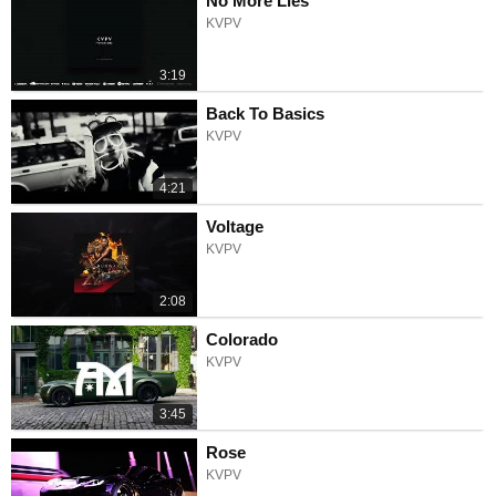
No More Lies
KVPV
3:19
Back To Basics
KVPV
4:21
Voltage
KVPV
2:08
Colorado
KVPV
3:45
Rose
KVPV