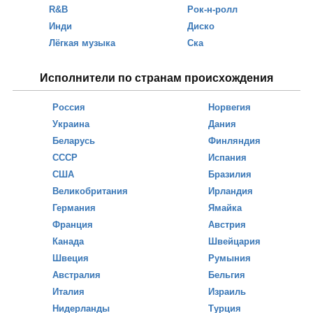
R&B
Рок-н-ролл
Инди
Диско
Лёгкая музыка
Ска
Исполнители по странам происхождения
Россия
Норвегия
Украина
Дания
Беларусь
Финляндия
СССР
Испания
США
Бразилия
Великобритания
Ирландия
Германия
Ямайка
Франция
Австрия
Канада
Швейцария
Швеция
Румыния
Австралия
Бельгия
Италия
Израиль
Нидерланды
Турция