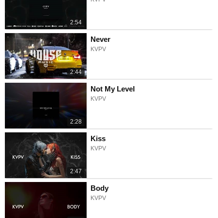
2:54
Never
KVPV
2:44
Not My Level
KVPV
2:28
Kiss
KVPV
2:47
Body
KVPV