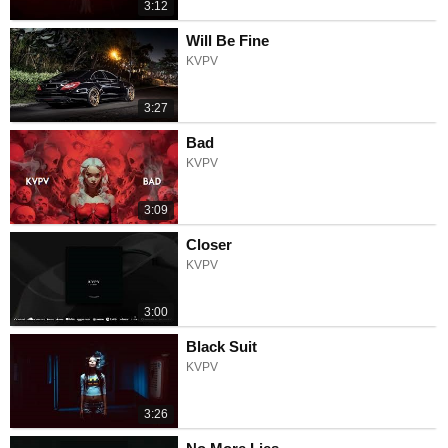
3:12
Will Be Fine
KVPV
3:27
Bad
KVPV
3:09
Closer
KVPV
3:00
Black Suit
KVPV
3:26