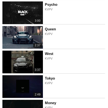
Psycho
KVPV
3:00
Queen
KVPV
2:37
West
KVPV
3:37
Tokyo
KVPV
2:49
Money
KVPV