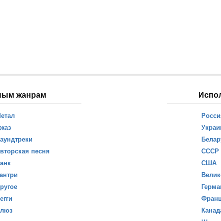
ным жанрам
Испо
етал
Росси
жаз
Украи
аундтреки
Белар
вторская песня
СССР
анк
США
антри
Велик
ругое
Герма
егги
Фран
люз
Канад