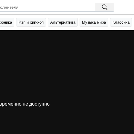
роника
Рэп и хип-хоп
Альтернатива
Музыка мира
Классика
временно не доступно