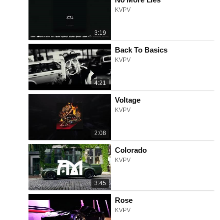
KVPV
3:19
Back To Basics
KVPV
4:21
Voltage
KVPV
2:08
Colorado
KVPV
3:45
Rose
KVPV