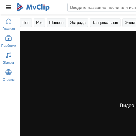
Поп
Рок
Шансон
Эстрада
Танцевальная
Элект
Главная
Подборки
Жанры
Страны
Видео 