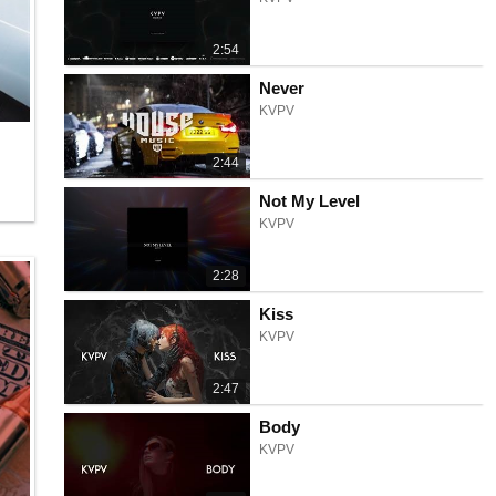
2:54
Never
KVPV
2:44
Not My Level
KVPV
2:28
Kiss
KVPV
2:47
Body
KVPV