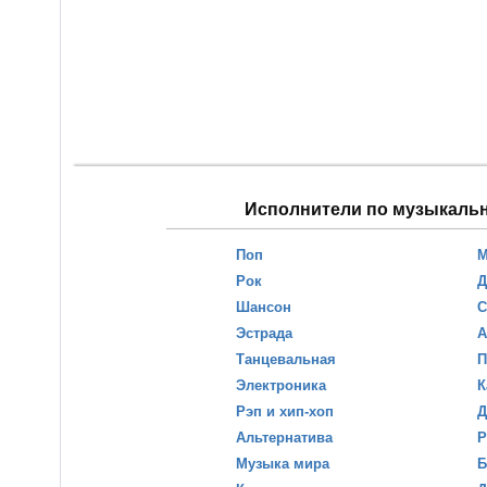
Исполнители по музыкаль
Поп
М
Рок
Д
Шансон
С
Эстрада
А
Танцевальная
П
Электроника
К
Рэп и хип-хоп
Д
Альтернатива
Р
Музыка мира
Б