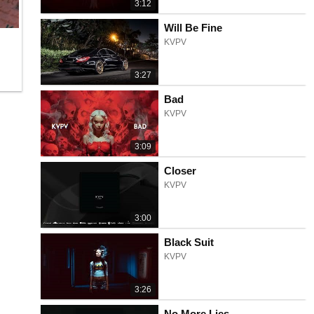
3:12
Will Be Fine
KVPV
3:27
Bad
KVPV
3:09
Closer
KVPV
3:00
Black Suit
KVPV
3:26
No More Lies