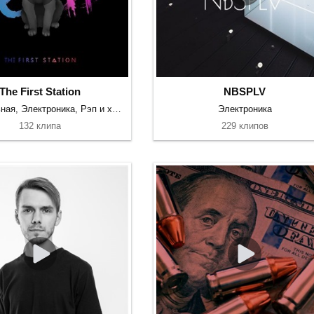
The First Station
NBSPLV
Танцевальная, Электроника, Рэп и хип-хоп
Электроника
132 клипа
229 клипов