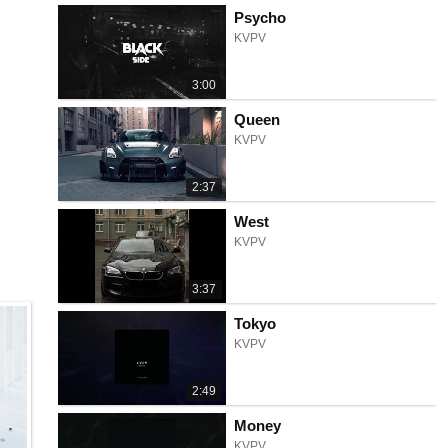
Psycho
KVPV
3:00
Queen
KVPV
2:37
West
KVPV
3:37
Tokyo
KVPV
2:49
Money
KVPV