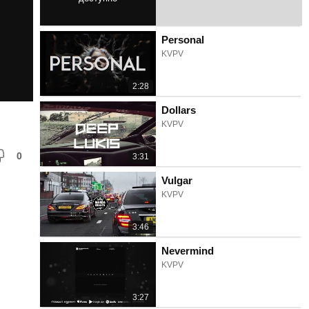
3:44
Personal
KVPV
2:28
Dollars
KVPV
0
3:31
Vulgar
KVPV
3:46
Nevermind
KVPV
3:27