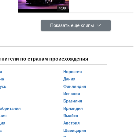
4:09
Показать ещё клипы
лнители по странам происхождения
я
Норвегия
на
Дания
усь
Финляндия
Испания
Бразилия
обритания
Ирландия
ния
Ямайка
ция
Австрия
а
Швейцария