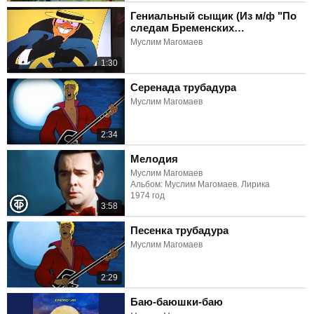
Гениальный сыщик (Из м/ф "По
следам Бременских
музыкантов")
Муслим Магомаев
1:30
Серенада трубадура
Муслим Магомаев
2:34
Мелодия
Муслим Магомаев
Альбом: Муслим Магомаев. Лирика
1974 год
3:58
Песенка трубадура
Муслим Магомаев
2:29
Баю-баюшки-баю