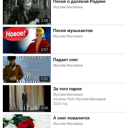
Песня о далёкой Родине
Муслим Магомаев
3:18
Песня музыкантов
Муслим Магомаев
2:57
Падает снег
Муслим Магомаев
2:51
За того парня
Муслим Магомаев
Альбом: Поёт Муслим Магомаев
2020 год
3:36
А снег повалится
Муслим Магомаев