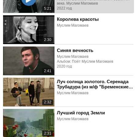
века. Муслим Магомаев
2022 год
5:21
Королева красоты
Муслим Магомаев
2:30
Синяя вечность
Муслим Магомаев
Альбом: Поёт Муслим Магомаев
2020 год
2:41
Луч солнца золотого. Серенада
Трубадура (из м/ф "Бременские
музыканты")
Муслим Магомаев
2:32
Лучший город Земли
Муслим Магомаев
2:31