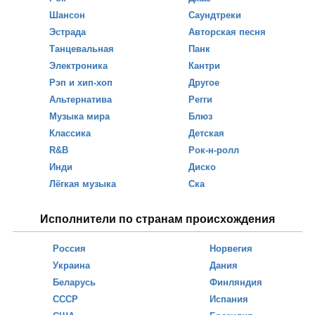
Шансон
Саундтреки
Эстрада
Авторская песня
Танцевальная
Панк
Электроника
Кантри
Рэп и хип-хоп
Другое
Альтернатива
Регги
Музыка мира
Блюз
Классика
Детская
R&B
Рок-н-ролл
Инди
Диско
Лёгкая музыка
Ска
Исполнители по странам происхождения
Россия
Норвегия
Украина
Дания
Беларусь
Финляндия
СССР
Испания